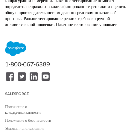
конфигурации намерений. Пакетное тестирование помогает
определить неправильно классифицированные реплики и оценить
общую производительность модели посредством показателей
прогноза. Раньше тестирование реплик требовало ручной
индивидуальной проверки. Пакетное тестирование упрощает
процесс, анализируя большие наборы данных и возвращая сводку
прогноза.
ТРЕБУЕМЫЕ ВЕРСИИ
Просмотр поддерживаемых версий
.
1-800-667-6389
НЕОБХОДИМЫЕ ПОЛНОМОЧИЯ ПОЛЬЗОВАТЕЛЯ
Для создания и управления
Настройка приложения
ботами Einstein:
SALESFORCE
ИЛИ
Изменение метаданных
Положение о
конфиденциальности
ИЛИ
Положение о безопасности
Управление ботами
Условия использования