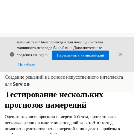
Данный текст был переведен при помощи системы
машинного перевода Salesforce. Дополнительные
Закрыть
Закры
сведения см.
здесь
.
Переключить на английский
Закрыт
Не сейчас
Создание решений на основе искусственного интеллекта
Содержание
Показать содержание
для Service
Тестирование нескольких
прогнозов намерений
Оцените точность прогноза намерений ботом, протестировав
несколько реплик в пакете вместо одной за раз. Этот метод
помогает оценить точность намерений и определить пробелы в