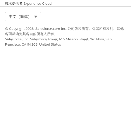
技术提供者
Experience Cloud
批量测试根据机器人的意图模型评估话语，并返回：
您可以使用一组话语或选定的机器人版本启动评估请求。
Select Org
中文（简体）
意图模型处理每个话语，并预测最相关的意图。
在提供时，系统会将预测意图与预期意图进行比较。
© Copyright 2026, Salesforce.com Inc. 公司版权所有。保留所有权利。其他
系统会为每个预测分配置信度分数和评级。
各商标均为其各自的所有人所有。
系统会生成包含整体性能度量的预测汇总。
Salesforce, Inc. Salesforce Tower, 415 Mission Street, 3rd Floor, San
Francisco, CA 94105, United States
系统会返回所有评估话语的综合结果。
了解预测结果
要了解机器人对话语进行分类的准确性并确定需要改进的领域，请
查看预测结果。
每个话语结果。对于每个话语，系统将返回：
预测意图：模型识别的意图
预测结果：表示预测意图是否匹配预期意图（通过、失败或未处
理）
置信度得分：表示预测正确的可能性
摘要度量。系统提供汇总度量来帮助评估整体性能：
成功率：正确预测的话语百分比