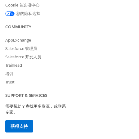
Cookie 首选项中心
测试自定义话语：提供话语和预期意图的数据集，以评估特定场
景。
您的隐私选择
使用现有机器人数据进行测试：评估机器人中已经配置的所有话
语，以生成完整的性能汇总。
COMMUNITY
这两种方法对应于不同的 API 端点。
AppExchange
在开始前，打开 Einstein 机器人和 Einstein for Intent，并构建模
Salesforce 管理员
型。打开批处理输入测试器试点权限，并在机器人概述页面上打开
Salesforce 开发人员
跨语言意图模型 (意图 V3)。
Trailhead
培训
Trust
请联系 Salesforce 客户支持，以打开批量输入测试器试用
备注
SUPPORT & SERVICES
权限。如果您关闭跨语言意图模型，Salesforce 会使用意图标准
需要帮助？查找更多资源，或联系
V2（适用于单语言）或意图多语言 2.5（适用于多语言）构建模
专家。
型。
获得支持
批量测试的工作原理