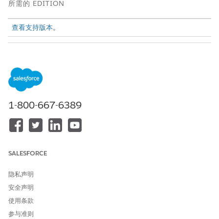
所需的 EDITION
查看支持版本
。
所需用户权限
构建和管理 Einstein Bot：
自定义应用程序
或
修改元数据
1-800-667-6389
或
管理机器人
使用批量测试：
SALESFORCE
在单个请求中评估最多 1000 个话语
隐私声明
比较预期和预测的意图
安全声明
查看每个预测的置信度分数
使用汇总度量分析整体性能
使用条款
您可以通过两种方式执行批量测试：
参与准则