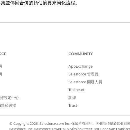
料集並傳回合併的預估摘要來簡化流程。
需要的使用者權限
自訂應用程式
RCE
COMMUNITY
或
明
AppExchange
「修改中繼資料」權限
明
Salesforce 管理員
Salesforce 開發人員
或
Trailhead
「管理機器人」權限
 偏好設定中心
訓練
的隱私選擇
Trust
種說話方式
© Copyright 2026, Salesforce.com Inc. 保留所有權利。各個商標屬於其個
Salesforce, Inc. Salesforce Tower, 415 Mission Street, 3rd Floor, San Francis