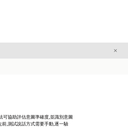
結束
結束
法可協助評估意圖準確度,並識別意圖
前,測試說話方式需要手動,逐一驗