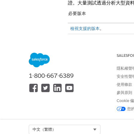
證。大量測試透過分析大型資
必要版本
檢視支援的版本
。
建立及管理 Einstein 機器人：
SALESFO
隱私權聲
1-800-667-6389
安全性聲
使用條款
參與原則
Cookie
您
大量測試可用於:
在單一要求中評估最多 1000 
比較預期和預估的意圖
Select Org
中文（繁體）
檢閱每個預估的信賴分數