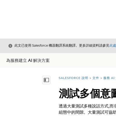
結束
此文已使用 Salesforce 機器翻譯系統翻譯。更多詳細資料請參見
此
為服務建立 AI 解決方案
SALESFORCE 說明
文件
服務 A
您位於此處：
顯示目錄
測試多個意
透過大量測試多種說話方式,而
組態中的間隙。大量測試可協助