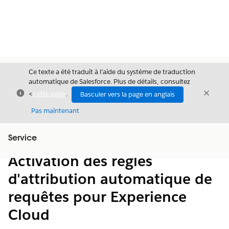
Ce texte a été traduit à l’aide du système de traduction
automatique de Salesforce. Plus de détails, consultez
Fermer
Ferme
<
cette page
.
Basculer vers la page en anglais
Fermer
Pas maintenant
Table des
Service
Afficher la table des matières
matières
Activation des règles
d'attribution automatique de
requêtes pour Experience
Cloud