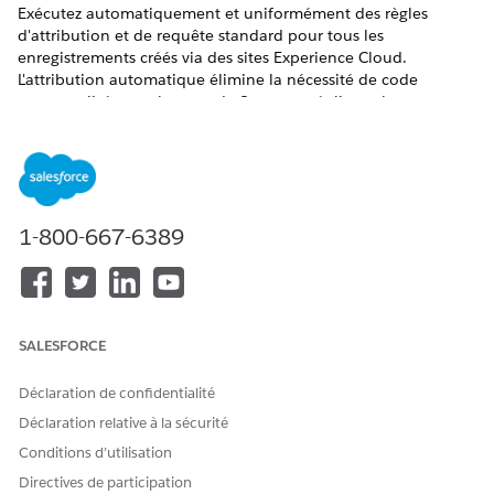
Exécutez automatiquement et uniformément des règles
d'attribution et de requête standard pour tous les
enregistrements créés via des sites Experience Cloud.
L'attribution automatique élimine la nécessité de code
personnalisé complexe ou de flux pour répliquer la
fonctionnalité d'acheminement prête à l'emploi. Vous pouvez
ainsi offrir un service client immédiat, précis et évolutif.
ÉDITIONS REQUISES
1-800-667-6389
Afficher les éditions prises en charge
.
Dans Configuration, saisissez
de
Règles d'attribution
requête dans la case Recherche rapide, puis sélectionnez
Règles d'attribution
de requête.
SALESFORCE
Cochez la case
Appliquer des règles d'attribution de
requêtes aux requêtes créées via le portail de
Déclaration de confidentialité
communauté
.
Déclaration relative à la sécurité
Conditions d’utilisation
Directives de participation