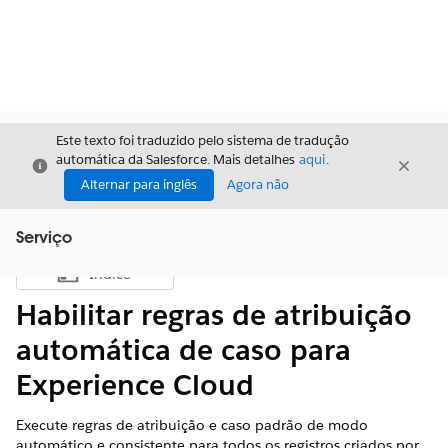
Este texto foi traduzido pelo sistema de tradução
automática da Salesforce. Mais detalhes
aqui
.
Fechar
Fecha
Fechar
Alternar para inglês
Agora não
Serviço
Índice
Mostrar índice
Habilitar regras de atribuição
automática de caso para
Experience Cloud
Execute regras de atribuição e caso padrão de modo
automático e consistente para todos os registros criados por