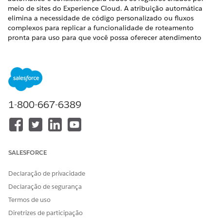
meio de sites do Experience Cloud. A atribuição automática
elimina a necessidade de código personalizado ou fluxos
complexos para replicar a funcionalidade de roteamento
pronta para uso para que você possa oferecer atendimento
ao cliente imediato, preciso e escalonável.
EDIÇÕES OBRIGATÓRIAS
Exibir edições com suporte
.
1-800-667-6389
Em Configuração, na caixa Busca rápida, insira
Regras de
atribuição de caso
e selecione
Regras de atribuição de
caso
.
Marque a caixa de seleção
Aplicar regras de atribuição de
caso a casos criados pelo Portal da comunidade
.
SALESFORCE
Declaração de privacidade
Declaração de segurança
Termos de uso
Diretrizes de participação