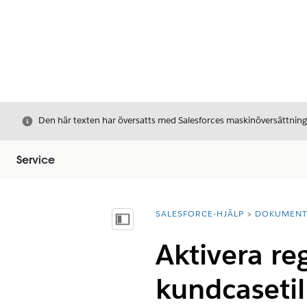
Stäng
Den här texten har översatts med Salesforces maskinöversättnin
Service
SALESFORCE-HJÄLP
DOKUMEN
Du är här:
Visa innehållsförteckning
Aktivera re
kundcasetil