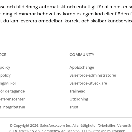
se och tilldelning automatiskt och enhetligt för alla poster
lning eliminerar behovet av komplex egen kod eller flöden fö
att du kan leverera omedelbar, korrekt och skalbar kundservic
RCE
COMMUNITY
sökning, skriv
och välj
Tilldeln
Tilldelningsregler för kundcase
kundcasetilldelningsregler för kundcase skapade via diskussionsgr
policy
AppExchange
policy
Salesforce-administratörer
gsvillkor
Salesforce-utvecklare
 för deltagande
Trailhead
referenscenter
Utbildning
 integritetsval
Trust
© Copyright 2026, Salesforce.com Inc. Alla rättigheter förbehålles. Varumärk
SFDC SWEDEN AB, Klarabergsviadukten 63, 111 64 Stockholm, Sweden