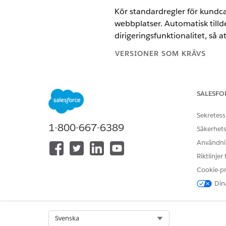
Kör standardregler för kundca
webbplatser. Automatisk tillde
dirigeringsfunktionalitet, så 
VERSIONER SOM KRÄVS
Visa versioner som stöds
.
SALESFO
I Inställningar, i rutan Snabb
Markera kryssrutan
Tillämpa 
Sekretess
1-800-667-6389
Säkerhets
Användnin
Riktlinjer
Cookie-p
Dina
Select Org
Svenska