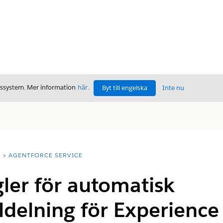
gssystem. Mer information
här
.
Byt till engelska
Inte nu
T
AGENTFORCE SERVICE
gler för automatisk
ldelning för Experience