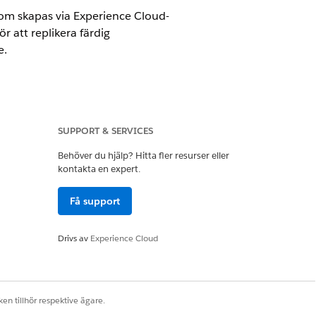
 som skapas via Experience Cloud-
r att replikera färdig
e.
SUPPORT & SERVICES
ingsregler för kundcase
.
uppportalen
.
Behöver du hjälp? Hitta fler resurser eller
kontakta en expert.
Få support
Drivs av
Experience Cloud
en tillhör respektive ägare.