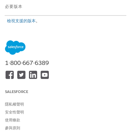
必要版本
檢視支援的版本
。
進入「設定」,在「快速尋找」方塊中輸入
,然後選
個案指派規則
取「
個案指派規則
」。
選取「
將個案指派規則套用至透過社群入口網頁
建立的個案」核
取方塊。
1-800-667-6389
SALESFORCE
隱私權聲明
安全性聲明
啟用偏好設定後,標準個案指派規則會針對 Experience Cloud 網站
使用條款
成員和來賓使用者透過 Experience Cloud 元件建立的個案自動執
參與原則