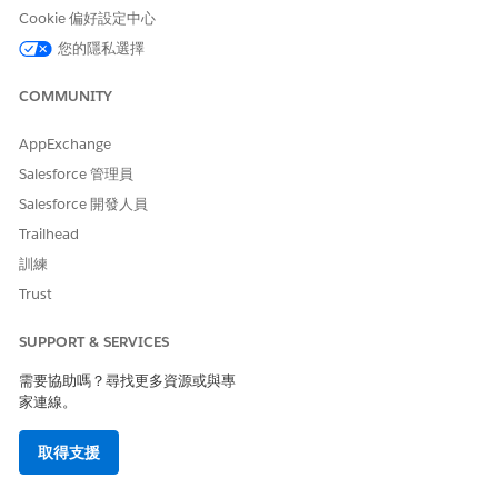
行。此功能不適用於「大量客戶入口網頁」授權。這些規則的執行
Cookie 偏好設定中心
功能與透過「電子郵件轉個案」、「線上個案」或標準 Salesforce
UI 建立的個案功能相同。
您的隱私選擇
在 Experience Cloud 中疑難排解個案指派
COMMUNITY
瞭解未指派個案的原因,並確定行為符合標準 Salesforce 路由邏輯。
AppExchange
驗證組織偏好設定狀態
:確定已啟用透過連絡表單建立之個案自
Salesforce 管理員
動指派個案的組織偏好設定。如果停用此偏好設定,則個案會略
Salesforce 開發人員
過標準路由邏輯。
Trailhead
檢查規則應用程式的一致性
:Experience Cloud 的指派規則執行
功能與標準方法 (例如「電子郵件轉個案」或標準 Salesforce
訓練
UI) 相同。如果未指派個案,請檢查個案是否符合標準指派規則中
Trust
定義的特定規則條件。
識別舊版因應措施
:檢查先前用於複製路由的現有自訂程式碼或
SUPPORT & SERVICES
流程。逐步淘汰這些因應措施,以避免與新標準行為產生衝突。
檢閱個案來源
:確認個案是透過 Experience Cloud 元件或連絡
需要協助嗎？尋找更多資源或與專
表單建立。自動觸發特別針對這些平台變更進行實作。
家連線。
成功實作可減少來自您 Experience Cloud 網站之個案的第一個工
取得支援
作人員指派時間。