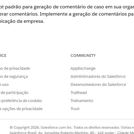
t padrão para geração de comentário de caso em sua organ
gerar comentários. Implemente a geração de comentários pa
icação da empresa.
RCE
COMMUNITY
ionário do Agentforce está ativo.
o Gerenciamento de caso do funcionário esteja atribuído ao Agente
o de privacidade
AppExchange
nt esteja habilitado na sua organização. Para obter resultados mais
ão de segurança
Administradores do Salesforce
ação padrão dentro do Agentforce.
e uso
Desenvolvedores do Salesforce
permissão Criar no objeto de comentário de caso.
s de participação
Trailhead
r com confiança o ID do caso como uma variável de entrada para 
 preferência de cookies
Treinamento
s opções de privacidade
Trust
© Copyright 2026, Salesforce.com Inc. Todos os direitos reservados. Várias m
OBLEMA?
Salesforce Brasil, Av. Jornalista Roberto Marinho, 85 - 14º andar - Cidade M