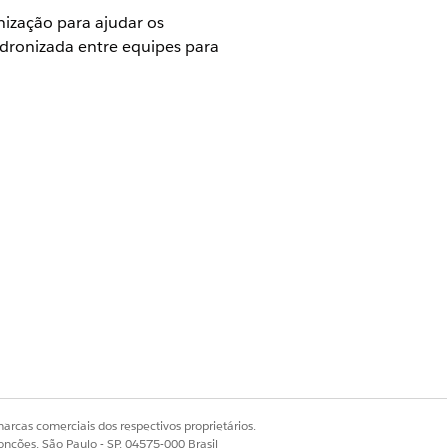
ização para ajudar os
dronizada entre equipes para
 do funcionário do Agentforce acima.
 precisos, gere um plano de serviço
que os comentários sejam associados ao
arcas comerciais dos respectivos proprietários.
Sim
Não
onções, São Paulo - SP, 04575-000 Brasil