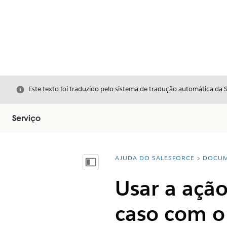
Fechar
Este texto foi traduzido pelo sistema de tradução automática da 
Serviço
AJUDA DO SALESFORCE
DOCUM
Você está aqui:
Mostrar índice
Usar a açã
caso com o