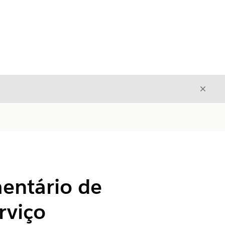
Fecha
Fechar
entário de
rviço