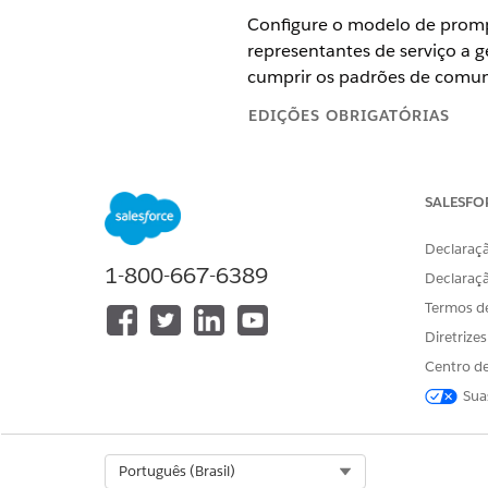
Configure o modelo de promp
representantes de serviço a 
cumprir os padrões de comun
EDIÇÕES OBRIGATÓRIAS
Exibir edições com suporte
.
SALESFO
Verifique se o Agente do func
Certifique-se de que o tópic
Declaraçã
Garanta que o Service Assista
1-800-667-6389
Declaraç
para o caso.
A ação é definida como uma 
Termos d
O usuário agente deve ter a 
Diretrize
Configure a ação para recebe
Centro de
registro correto.
Sua
ESTE ARTIGO RESOLVEU SEU PR
Select Org
Português (Brasil)