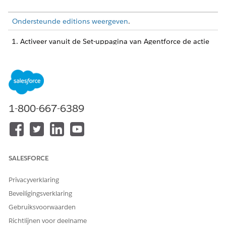
Ondersteunde editions weergeven
.
Activeer vanuit de Set-uppagina van Agentforce de actie
Expert zoeken.
Zorg ervoor dat de actie is geconfigureerd om het
onderwerp, de beschrijving, de reden, het product en de
taal van de case te analyseren.
Schakel Data Cloud-integratie in zodat de redeneerengine
soortgelijke historische cases identificeert.
1-800-667-6389
Installeer en implementeer de Service Cloud-gegevenskit.
Maak een zoekindex (maak hiervoor een afzonderlijk Help-
document). Zoekindex moet worden gemaakt voor
standaardgegevensruimte.
Verfijn de manier waarop de redeneerengine experts
SALESFORCE
prioriteert. De standaard configuratiegewichten zijn:
Expertise Relevantie (60%)
: Op basis van
Privacyverklaring
trefwoordextractie en profielvaardigheden.
Beveiligingsverklaring
Prestatiehistorie (30%):
Gebaseerd op historische
Gebruiksvoorwaarden
resolutiesnelheid en CSAT.
Richtlijnen voor deelname
Beschikbaarheid (10%)
: Op basis van huidige