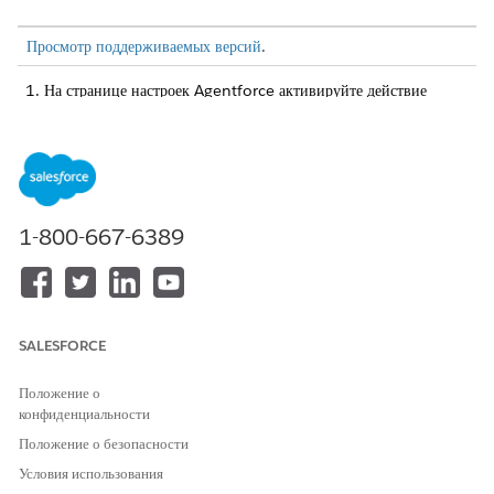
Просмотр поддерживаемых версий
.
На странице настроек Agentforce активируйте действие
«Найти эксперта».
Убедитесь, что действие настроено на анализ темы обращения,
описания, причины, продукта и языка.
Включите интеграцию Data Cloud, чтобы механизм
рассуждения определил похожие архивные обращения.
Установите и разверните комплект данных Service Cloud.
1-800-667-6389
Создайте поисковый индекс (создайте для этого отдельный
справочный документ). Поисковый индекс должен быть создан
в пространстве данных по умолчанию.
Настройте приоритеты экспертов механизмом рассуждения.
Стандартные веса конфигурации:
SALESFORCE
Релевантность эксперта (60%)
: На основе навыков
извлечения ключевых слов и профиля.
Положение о
конфиденциальности
Журнал производительности (30%):
На основе архивной
скорости разрешения и CSAT.
Положение о безопасности
Доступность (10%)
: На основе текущей загруженности и
Условия использования
статуса в сети в Salesforce или Slack.