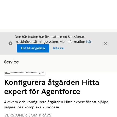
Den här texten har översatts med Salesforces
maskinöversättningssystem. Mer information
här
.
Stäng
Stäng
Stäng
Byt till engelska
Inte nu
Service
Innehållsförteckningar
Visa innehållsförteckning
Konfigurera åtgärden Hitta
expert för Agentforce
Aktivera och konfigurera åtgärden Hitta expert för att hjälpa
säljare lösa komplexa kundcase.
VERSIONER SOM KRÄVS