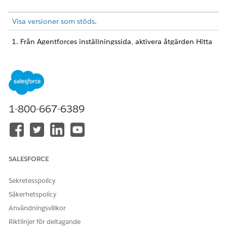
Visa versioner som stöds
.
Från Agentforces inställningssida, aktivera åtgärden Hitta
expert.
Se till att åtgärden är konfigurerad att analysera
kundcasets ämne, beskrivning, orsak, produkt och språk.
Aktivera Data Cloud-integrering så att resonemangsmotorn
identifierar liknande historiska kundcase.
Installera och distribuera Service Cloud-datasatsen.
1-800-667-6389
Skapa ett sökindex (skapa ett separat hjälpdokument för
detta). Sökindex ska skapas på standarddatautrymmet.
Finjustera hur resonemangsmotorn prioriterar experter.
Standardkonfigurationsvikterna är:
Expertiserelevans (60 %)
: Baserat på
SALESFORCE
nyckelordsextrahering och profilkompetens.
Prestandahistorik (30%):
Baserat på historisk
Sekretesspolicy
lösningshastighet och CSAT.
Säkerhetspolicy
Tillgänglighet (10%)
: Baserat på aktuell
Användningsvillkor
arbetsbelastning och onlinestatus i Salesforce eller
Riktlinjer för deltagande
Slack.