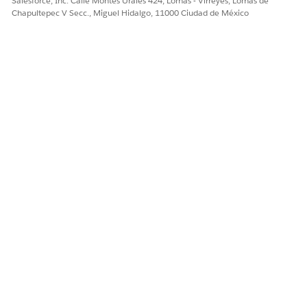
Salesforce, Inc. Calle Montes Urales 424, Lomas - Virreyes, Lomas de
Chapultepec V Secc., Miguel Hidalgo, 11000 Ciudad de México