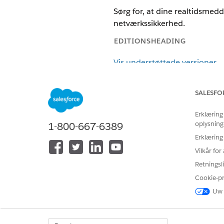
Sørg for, at dine realtidsmedde
netværkssikkerhed.
EDITIONSHEADING
Vis understøttede versioner
SALESFO
Hvis du vil administrere forbin
meddelelsessessioner:
Erklæring
oplysning
1-800-667-6389
Hvis du vil svare eller viderestill
Erklæring
Vilkår fo
Retningsli
Anvend disse regler på dom
Cookie-p
alle netværkslag, herunder sl
Uw 
lokale proxyer.
Firewall og proxy-tilladelsesli
indlæsningsbalanceringer og 