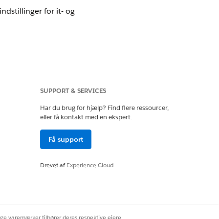
dstillinger for it- og
SUPPORT & SERVICES
t chatbruger
ret Chat-medarbejder
Har du brug for hjælp? Find flere ressourcer,
eller få kontakt med en ekspert.
eoplysninger. Denne tilladelse er
 Voice-brugerlicensen eller Agentforce
Få support
Drevet af
Experience Cloud
vend disse indstillinger på tværs af
rowserudvidelser, der fungerer som
denne regel på firewalls,
ige varemærker tilhører deres respektive ejere.