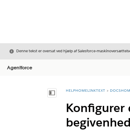
Luk
Denne tekst er oversat ved hjælp af Salesforce-maskinoversættelse
Agentforce
HELPHOMELINKTEXT
DOCSHOM
breadcrumbDescription
Vis indholdsfortegnelse
Konfigurer 
begivenhed