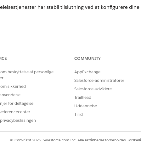
lelsestjenester har stabil tilslutning ved at konfigurere dine in
BRUGERTILLADELSER
RCE
COMMUNITY
delser og håndtere
Tilladelsessættet Fastgjor
Brugertilladelsen Forbed
 om beskyttelse af personlige
AppExchange
er
Salesforce-administratorer
e samtaler:
Adgang til tilladelsen Samtal
 om sikkerhed
Salesforce-udviklere
tilgængelig via Service Cloud
r anvendelse
serviceagent.
Trailhead
njer for deltagelse
Uddannelse
ænet
. An
ORGSUBDOMAINHERE.my.salesforce-scrt.com
ræferencecenter
Tillid
utpunktsikkerhedssoftware, f.eks. antivirusprogrammer og b
privacybeslissingen
ste
: Tillad udgående HTTPS-trafik på port 443 for domænet. Anvend 
© Copyright 2026, Salesforce.com Inc. Alle rettigheder forbeholdes. Forskell
VPN'er.