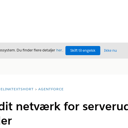
ssystem. Du finder flere detaljer
her
.
Skift til engelsk
Ikke nu
ELINKTEXTSHORT
AGENTFORCE
dit netværk for serveru
er