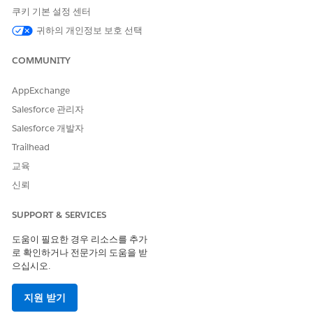
쿠키 기본 설정 센터
네트워크 계층에 해당 설정을 적용합니다.
귀하의 개인정보 보호 선택
화벽 및 프록시 허용 목록
: 도메인의 443포트에서 아웃바운드
HTTPS 트래픽을 허용합니다. 방화벽, 로드 밸런서 및 VPN에 이
COMMUNITY
규칙을 적용합니다.
SSL 및 TLS 검사 비활성화
: 이 도메인에 대한 SSL 우회 규칙 또
AppExchange
는 HTTPS 검사 면제 만들기 이 우회는 보안 엔진이 실시간 스트
림을 가로채거나 버퍼링하지 못하도록 방지합니다.
Salesforce 관리자
응답 버퍼링 비활성화
: 버퍼링 대신 응답을 스트리밍하도록 프
Salesforce 개발자
록시 및 게이트웨이를 구성합니다.
Trailhead
연결 시간 초과
: 연결 시간 제한을 최소 75분으로 설정합니다.
교육
90분이 권장됩니다. 이 시간 초과 설정을 사용하면 네트워크에
서 미리 진행 중인 회선을 줄일 수 없습니다.
신뢰
서버 전송 이벤트에 대한 CORS 설정
SUPPORT & SERVICES
Salesforce 내에서 Messaging 도메인을 허용 목록에 지정하여 서
도움이 필요한 경우 리소스를 추가
버 전송 이벤트(SSE)가 올바르게 작동하는지 확인합니다.
로 확인하거나 전문가의 도움을 받
으십시오.
설정에서 빠른 찾기 상자에
를 입력한 후
CORS
를 선택합
CORS
니다.
지원 받기
새로 만들기
를 클릭합니다.