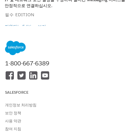
안정적으로 연결하십시오.
필수 EDITION
지원되는 Edition 보기
사용자 권한
연결 관리 및 Messaging 세션
침해된 Chat 사용자 권한
처리:
집합
고급 Chat 담당자 사용자
1-800-667-6389
권한
대화 회신 또는 전송:
대화 항목에 액세스 권한. 이 권
한은 Service Cloud Voice 사
용자 라이센스 또는
SALESFORCE
Agentforce 서비스 에이전트
사용자 라이센스를 통해 사용
개인정보 처리방침
할 수 있습니다.
보안 정책
도메인에 다음
ORGSUBDOMAINHERE.my.salesforce-scrt.com
사용 약관
규칙을 적용합니다. 안티바이러스 프로그램과 같은 끝점 보안 소프
참여 지침
트웨어 및 로컬 프록시로 작동하는 브라우저 확장을 포함하여 모든