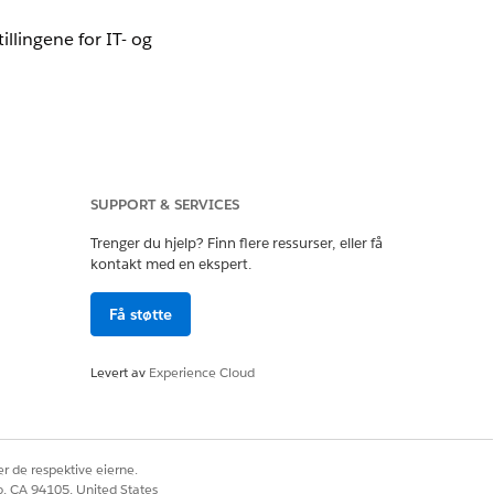
llingene for IT- og
SUPPORT & SERVICES
 Chat-bruker
Trenger du hjelp? Finn flere ressurser, eller få
t Chat-selger
kontakt med en ekspert.
pføringer. Denne tillatelsen er
Få støtte
d Voice-brukerlisensen eller Agentforce
Levert av
Experience Cloud
 disse innstillingene på tvers av alle
ttleserutvidelser som fungerer
r de respektive eierne.
enne regelen på brannmurer,
co, CA 94105, United States