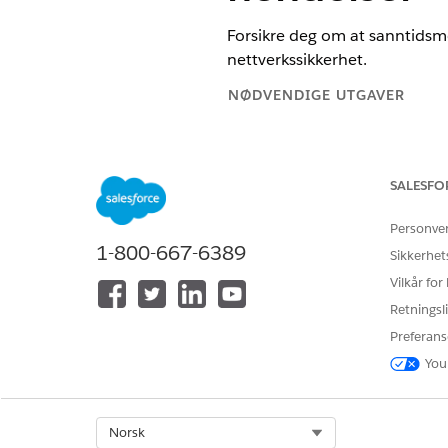
Forsikre deg om at sanntidsmel
nettverkssikkerhet.
NØDVENDIGE UTGAVER
Se støttede versjoner
SALESFO
For å behandle tilkoblinger og 
Personve
1-800-667-6389
Sikkerhet
For å svare på eller overføre sam
Vilkår for
Retningsli
Preferans
Bruk disse reglene på domen
You
nettverkslag, inkludert ende
som lokale proxyer.
Select Org
Norsk
Firewall- og proxy-tillatelsesli