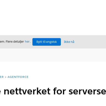
m. Flere detaljer
her
.
Bytt til engelsk
Ikke nå
ER
AGENTFORCE
 nettverket for servers