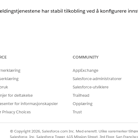
dingstjenestene har stabil tilkobling ved å konfigurere innsti
BRUKERTILLATELSER
RCE
COMMUNITY
håndtere meldingsøkter:
Tillatelsessettet Enhaced
rnerklæring
AppExchange
Brukertillatelsen Forbedre
serklæring
Salesforce-administratorer
taler:
Tilgangstillatelsen Samtaleop
 bruk
Salesforce-utviklere
tilgjengelig via Service Clou
njer for deltakelse
Trailhead
tjenesteagent.
esenter for informasjonskapsler
Opplæring
et
. Bruk
ORGSUBDOMAINHERE.my.salesforce-scrt.com
r Privacy Choices
Trust
punktsikkerhetsprogramvare, som antivirusprogrammer, og ne
© Copyright 2026, Salesforce.com Inc. Med enerett. Ulike varemerker tilhøre
ste
: Tillat utgående HTTPS-trafikk på port 443 for domenet. Bruk d
Salesforce, Inc. Salesforce Tower, 415 Mission Street, 3rd Floor, San Francis