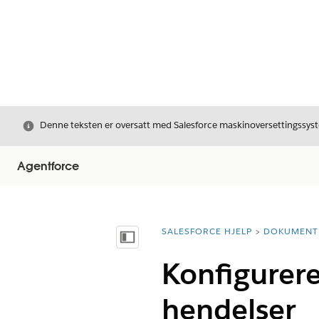
Avslutt
Denne teksten er oversatt med Salesforce maskinoversettingssyste
Agentforce
SALESFORCE HJELP
DOKUMENT
Du er her:
Vis innholdsfortegnelse
Konfigurere
hendelser