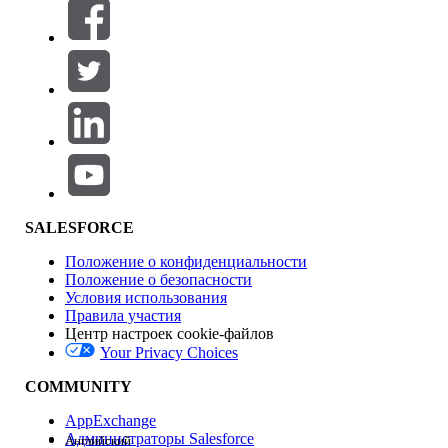
Фильтры (0)
ВЫБРАТЬ ФИЛЬТРЫ
Добавить
Область продуктов
Влияние на функции
SALESFORCE
Положение о конфиденциальности
Положение о безопасности
Условия использования
Правила участия
Центр настроек cookie-файлов
Your Privacy Choices
Версия
COMMUNITY
AppExchange
Администраторы Salesforce
Английский