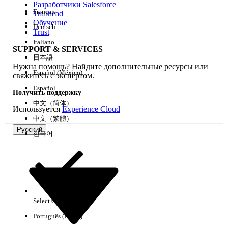
Разработчики Salesforce
Français
Trailhead
Возможности
Обучение
Deutsch
Trust
Italiano
SUPPORT & SERVICES
日本語
Нужна помощь? Найдите дополнительные ресурсы или
Очистить все
Готово
Español (México)
свяжитесь с экспертом.
Español
Получить поддержку
中文（简体）
Используется
Experience Cloud
中文（繁體）
Русский
한국어
Select Org
Русский
Português (Brasil)
Результаты отсутствуют