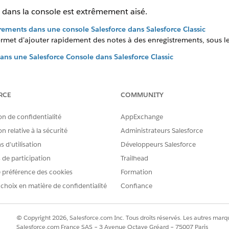
s dans la console est extrêmement aisé.
rements dans une console Salesforce dans Salesforce Classic
ermet d'ajouter rapidement des notes à des enregistrements, sous l
ans une Salesforce Console dans Salesforce Classic
es sont des indicateurs visuels indiquant la modification d'un enr
eurs.
RCE
COMMUNITY
on de confidentialité
AppExchange
RE PROBLÈME ?
n relative à la sécurité
Administrateurs Salesforce
améliorer !
 d’utilisation
Développeurs Salesforce
s de participation
Trailhead
 préférence des cookies
Formation
 choix en matière de confidentialité
Confiance
© Copyright 2026, Salesforce.com Inc. Tous droits réservés. Les autres marqu
Salesforce.com France SAS – 3 Avenue Octave Gréard – 75007 Paris