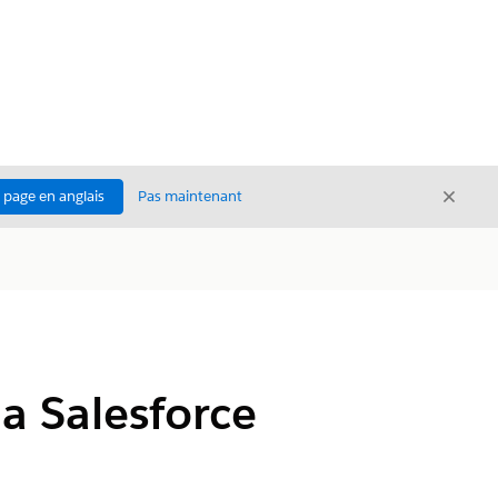
Ferme
a page en anglais
Pas maintenant
Fermer
la Salesforce