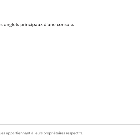
es onglets principaux d'une console.
egistrement ou d'un champ que vous
Oui
Non
es appartiennent à leurs propriétaires respectifs.