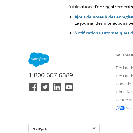
L'utilisation d'enregistrement
Ajout de notes à des enregist
Le journal des interactions p
Notifications automatiques d
Les notifications automatiqu
consultez par d'autres utilisat
SALESFO
Déclarati
1-800-667-6389
CET ARTICLE A-T-IL RÉSOLU VOT
Déclaratio
Dites-nous ce que nous pouvons 
Conditions
Directive
Centre de
Vos
Select Org
Français