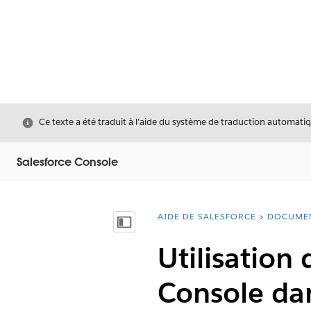
Fermer
Ce texte a été traduit à l’aide du système de traduction automatiq
Salesforce Console
AIDE DE SALESFORCE
DOCUME
Vous êtes ici :
Afficher la table des matières
Utilisation
Console dan