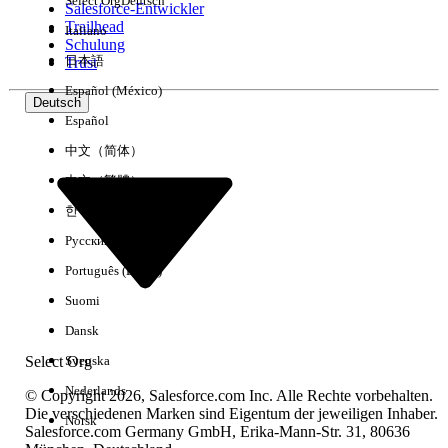
Select Org
Deutsch
Salesforce-Entwickler
Trailhead
Italiano
Erfahrung
Schulung
日本語
Trust
Español (México)
Deutsch
Español
Alle löschen
Fertig
中文（简体）
中文（繁體）
한국어
Русский
Português (Brasil)
Suomi
Dansk
Select Org
Svenska
Nederlands
© Copyright 2026, Salesforce.com Inc. Alle Rechte vorbehalten.
Die verschiedenen Marken sind Eigentum der jeweiligen Inhaber.
Norsk
Salesforce.com Germany GmbH, Erika-Mann-Str. 31, 80636
Keine Ergebnisse