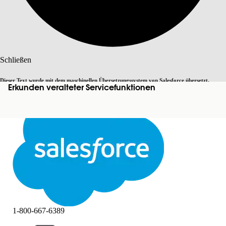
Suche
Schließen
Dieser Text wurde mit dem maschinellen Übersetzungssystem von Salesforce übersetzt.
Erkunden veralteter Servicefunktionen
Zu Englisch wechseln
Nicht jetzt
Weitere Details finden Sie
hier
.
Schließen
Schließen
1-800-667-6389