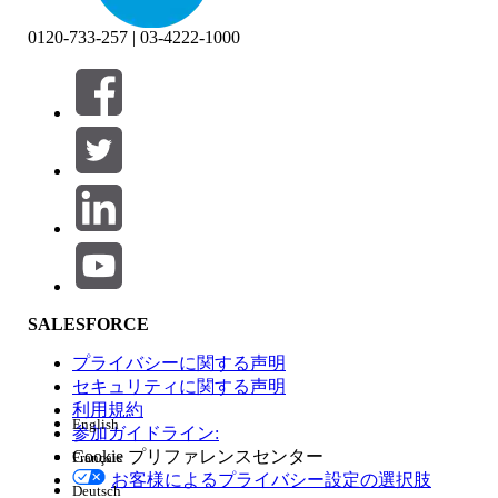
0120-733-257 | 03-4222-1000
絞り込み条件 (0)
絞り込み条件を選択
追加
製品エリア
SALESFORCE
機能の影響
プライバシーに関する声明
セキュリティに関する声明
利用規約
English
参加ガイドライン:
Cookie プリファレンスセンター
Français
エディション
お客様によるプライバシー設定の選択肢
Deutsch