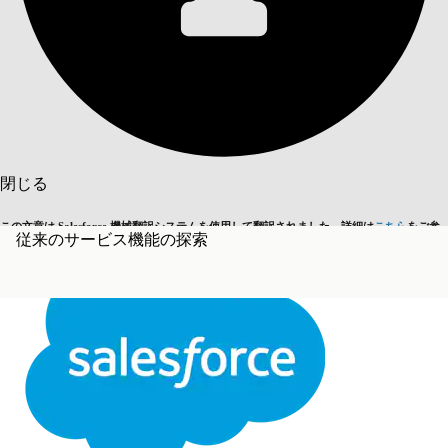
目次を表示
目次
検索
閉じる
この文章は Salesforce 機械翻訳システムを使用して翻訳されました。詳細は
こちら
をご参
従来のサービス機能の探索
英語に切り替える
今はしません
照ください。
閉じる
閉じる