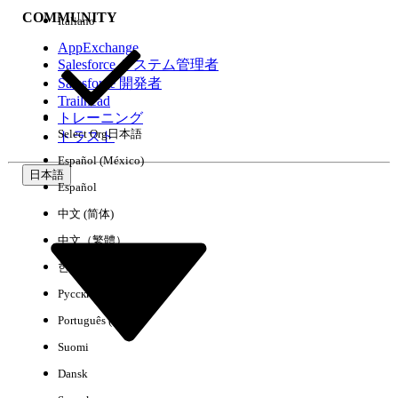
COMMUNITY
Italiano
AppExchange
Salesforce システム管理者
Salesforce 開発者
環境
Trailhead
トレーニング
Select Org
日本語
トラスト
Español (México)
日本語
Español
すべてクリア
完了
中文 (简体)
中文（繁體）
한국어
Русский
Português (Brasil)
Suomi
Dansk