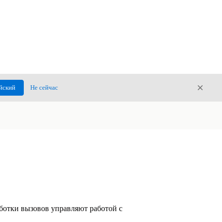
Закры
йский
Не сейчас
Закрыт
ботки вызовов управляют работой с