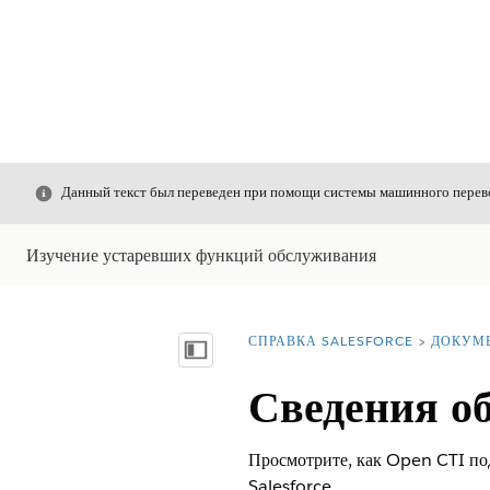
Закрыть
Данный текст был переведен при помощи системы машинного перево
Изучение устаревших функций обслуживания
СПРАВКА SALESFORCE
ДОКУМ
Вы находитесь здесь:
Показать содержание
Сведения о
Просмотрите, как Open CTI под
Salesforce.