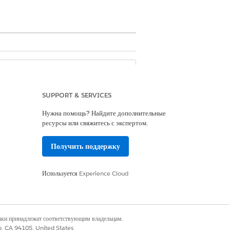
28 февраля 2028 года. В Open CTI не
и недоступным для вновь созданных
SUPPORT & SERVICES
комендуем перейти на Salesforce
Нужна помощь? Найдите дополнительные
другое. В отличие от Open CTI,
ресурсы или свяжитесь с экспертом.
служивания, предоставляя
во всех цифровых каналах.
Получить поддержку
рации
.
Используется
Experience Cloud
рировать сторонние системы компьютерной
клиентов, чтобы отображать
раммного телефона непосредственно из
наки принадлежат соответствующим владельцам.
co, CA 94105, United States