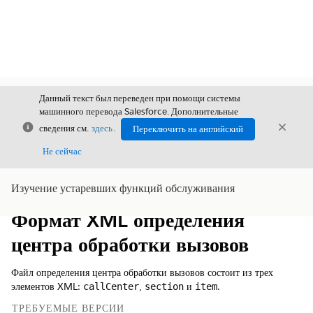
Данный текст был переведен при помощи системы
машинного перевода Salesforce. Дополнительные
Закрыть
Закры
сведения см.
здесь
.
Переключить на английский
Закрыт
Не сейчас
Изучение устаревших функций обслуживания
Содержание
Показать содержание
Формат XML определения
центра обработки вызовов
Файл определения центра обработки вызовов состоит из трех
элементов XML:
,
и
.
callCenter
section
item
ТРЕБУЕМЫЕ ВЕРСИИ