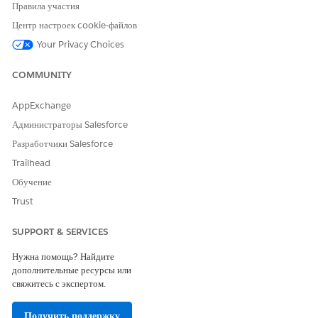
миграции
.
Правила участия
Центр настроек cookie-файлов
В следующем списке приведены сведения о свойствах и атрибутах
Your Privacy Choices
каждого элемента:
COMMUNITY
callCenter
Этот элемент представляет определение для одной телефонной
системы центра обработки вызовов. Как минимум один
AppExchange
элемент
должен быть добавлен в каждый файл
<callCenter>
Администраторы Salesforce
определения центра обработки вызовов. Элемент
<callCenter
Разработчики Salesforce
состоит из одного или нескольких элементов
.
>
<section>
Trailhead
section
Обучение
Этот элемент представляет собой группу взаимосвязанных
полей данных, таких как информация сервера или префиксы
Trust
набора номера. При редактировании центра обработки вызовов
в системе Salesforce поля организованы по разделам, к
SUPPORT & SERVICES
которым они относятся. Элемент
принадлежит
<section>
одному элементу
и состоит из одного или
<callCenter>
Нужна помощь? Найдите
нескольких элементов
.
<item>
дополнительные ресурсы или
свяжитесь с экспертом.
Атрибуты:
Получить поддержку