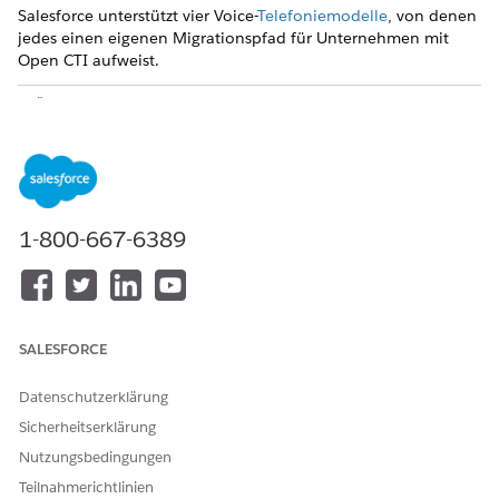
Salesforce unterstützt vier Voice-
Telefoniemodelle
, von denen
jedes einen eigenen Migrationspfad für Unternehmen mit
Open CTI aufweist.
LÖSUNG
AM BESTEN
KONNEKTORQ
TELEFONIEQU
FÜR
UELLE
ELLE
1:
Unternehmen,
AgentExchang
Vorhandenes
Salesforc
deren
e-Paket des
Telefonie-
e Voice
bestehender
Anbieters
Backend
mit
Open CTI-
(ehemals
desselben
1-800-667-6389
Partnert
Anbieter
AppExchange)
Anbieters
elefonie
(Genesys,
Cisco usw.) ein
Salesforce
Voice-
zertifiziertes
SALESFORCE
Paket
veröffentlicht
Datenschutzerklärung
hat
Sicherheitserklärung
2:
Unternehmen,
Von
Kundeneigen
Nutzungsbedingungen
Salesforc
die bereits
Salesforce
e Amazon
e Voice
eine eigene
bereitgestellte
Connect-
Teilnahmerichtlinien