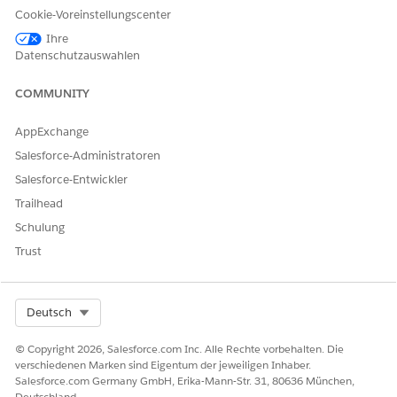
mit
Amazon
r Amazon
Instance
Cookie-Voreinstellungscenter
Partnert
Connect-
Connect-
elefonie
Instance
Konnektor
Ihre
von
betreiben und
Datenschutzauswahlen
Amazon
diese in
Connect
Salesforce
COMMUNITY
Voice
integrieren
möchten
AppExchange
Salesforce-Administratoren
3:
Unternehmen,
Von
Von
Salesforc
die möchten,
Salesforce
Salesforce
Salesforce-Entwickler
e Voice
dass
bereitgestellte
bereitgestellte
Trailhead
mit
Salesforce
r Amazon
s Amazon
Amazon
Amazon
Connect-
Connect
Schulung
Connect
Connect
Konnektor
Trust
bereitstellt
und verwaltet
4:
Kunden, die
Keine
Von
Select Org
Deutsch
Salesforc
eine
(vollständig
Salesforce
e Voice
vollständig
verwaltet)
bereitgestellte
© Copyright 2026, Salesforce.com Inc. Alle Rechte vorbehalten. Die
(native
verwaltete
Telefonie
verschiedenen Marken sind Eigentum der jeweiligen Inhaber.
Telefoni
Voice-
Salesforce.com Germany GmbH, Erika-Mann-Str. 31, 80636 München,
e)
Funktion ohne
Deutschland