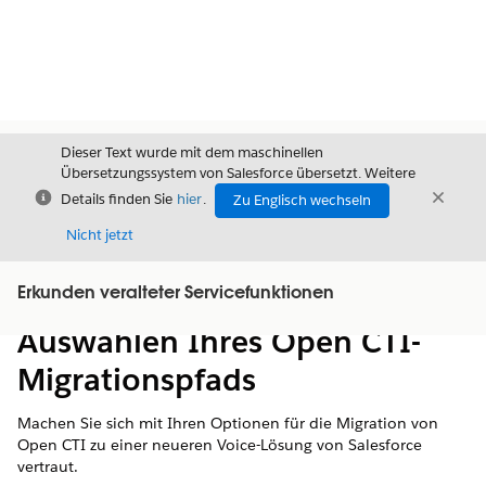
Dieser Text wurde mit dem maschinellen
Übersetzungssystem von Salesforce übersetzt. Weitere
Schließen
Schli
Details finden Sie
hier
.
Zu Englisch wechseln
Schließ
Nicht jetzt
Erkunden veralteter Servicefunktionen
Inhalt
Inhalt anzeigen
Auswählen Ihres Open CTI-
Migrationspfads
Machen Sie sich mit Ihren Optionen für die Migration von
Open CTI zu einer neueren Voice-Lösung von Salesforce
vertraut.