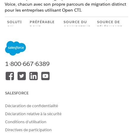
Voice, chacun avec son propre parcours de migration distinct
pour les entreprises utilisant Open CTI.
SOLUTI
PRÉFÉRABLE
SOURCE DU
SOURCE DE
ON
POUR
CONNECTEUR
TÉLÉPHONIE
1 :
les entreprises
Package
Back-end de
Salesforc
dont le
AgentExchang
téléphonie
e Voice
fournisseur
e du
existant du
avec
Open CTI
fournisseur
même
Partner
existant
(anciennemen
fournisseur
1-800-667-6389
Telepho
(Genesys,
t
ny
Cisco, etc.) a
AppExchange)
publié un
package
certifié
Salesforce
SALESFORCE
Voice
Déclaration de confidentialité
2:
les entreprises
Connecteur
Instance
Salesforc
qui exploitent
Amazon
Amazon
Déclaration relative à la sécurité
e Voice
déjà leur
Connect
Connect
Conditions d’utilisation
avec
propre
fourni par
appartenant
Partner
instance
Salesforce
au client
Directives de participation