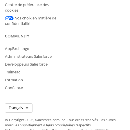
Telepho
Amazon
Centre de préférence des
ny
Connect et
cookies
d'Amazo
qui souhaitent
n
l'intégrer à
Vos choix en matière de
Connect
Salesforce
confidentialité
Voice
COMMUNITY
3 :
Entreprises
Connecteur
Amazon
Salesforc
qui souhaitent
Amazon
Connect
e Voice
que Salesforce
Connect
provisionné
AppExchange
avec
provisionne et
fourni par
par Salesforce
Administrateurs Salesforce
Amazon
gère Amazon
Salesforce
Connect
Connect
Développeurs Salesforce
Trailhead
4:
Clients qui
Aucun
Téléphonie
Salesforc
souhaitent
(entièrement
provisionnée
Formation
e Voice
une capacité
géré)
par Salesforce
Confiance
(télépho
vocale
nie
entièrement
native)
gérée et sans
téléphonie
Select Org
Français
native dans
Salesforce
© Copyright 2026, Salesforce.com Inc. Tous droits réservés. Les autres
marques appartiennent à leurs propriétaires respectifs.
Arbre de décision