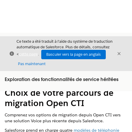
Ce texte a été traduit à l’aide du système de traduction
automatique de Salesforce. Plus de détails, consultez
Fermer
Ferme
<
cette page
.
Basculer vers la page en anglais
Fermer
Pas maintenant
Table des
Exploration des fonctionnalités de service héritées
Afficher la table des matières
matières
Choix de votre parcours de
migration Open CTI
Comprenez vos options de migration depuis Open CTI vers
une solution Voice plus récente depuis Salesforce.
Salesforce prend en charge quatre
modèles de téléphonie