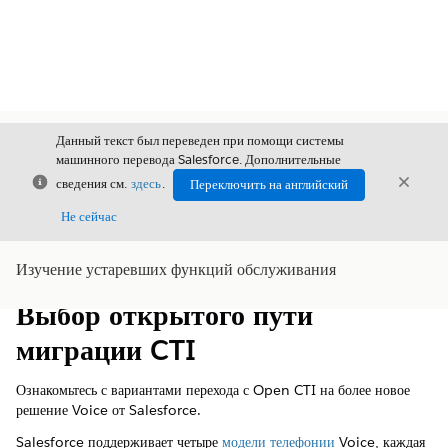
Данный текст был переведен при помощи системы
машинного перевода Salesforce. Дополнительные
Закрыть
Закры
сведения см.
здесь
.
Переключить на английский
Закрыт
Не сейчас
Изучение устаревших функций обслуживания
Содержание
Показать содержание
Выбор открытого пути
миграции CTI
Ознакомьтесь с вариантами перехода с Open CTI на более новое
решение Voice от Salesforce.
Salesforce поддерживает четыре
модели телефонии
Voice, каждая