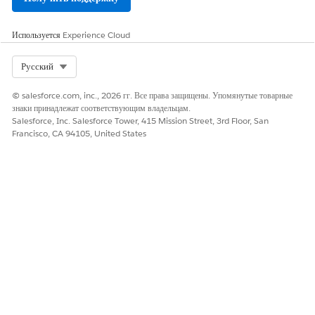
телефонии,
нативная в
Salesforce
Используется
Experience Cloud
Дерево решений
Select Org
Русский
Для получения справки по решению Voice используйте это дерево
© salesforce.com, inc., 2026 гг. Все права защищены. Упомянутые товарные
решений.
знаки принадлежат соответствующим владельцам.
Salesforce, Inc. Salesforce Tower, 415 Mission Street, 3rd Floor, San
Francisco, CA 94105, United States