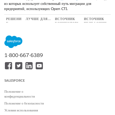
из которых использует собственный путь миграции для
предприятий, использующих Open CTI.
РЕШЕНИ
ЛУЧШЕ ДЛЯ...
ИСТОЧНИК
ИСТОЧНИК
Е
КОННЕКТОРА
ТЕЛЕФОНИИ
1:
Предприятия,
Пакет
Существующая
Salesforc
чей
AgentExchang
поддержка
e Voice с
существующий
e поставщика
телефонии того
партнерс
поставщик
(ранее
же поставщика
кой
Open CTI
AppExchange)
1-800-667-6389
телефони
(Genesys,
ей
Cisco и др.)
выпустил
пакет,
сертифицирова
нный
SALESFORCE
Salesforce
Voice
Положение о
конфиденциальности
2:
Предприятия,
Предоставленн
Экземпляр
Salesforc
которые уже
ый Salesforce
Amazon
Положение о безопасности
e Voice с
используют
коннектор
Connect,
Условия использования
партнерс
собственный
Amazon
принадлежащи