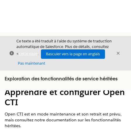
Ce texte a été traduit à l’aide du système de traduction
automatique de Salesforce. Plus de détails, consultez
Fermer
Ferme
<
cette page
.
Basculer vers la page en anglais
Fermer
Pas maintenant
Table des
Exploration des fonctionnalités de service héritées
Afficher la table des matières
matières
Apprendre et configurer Open
CTI
Open CTI est en mode maintenance et son retrait est prévu,
mais consultez notre documentation sur les fonctionnalités
héritées.