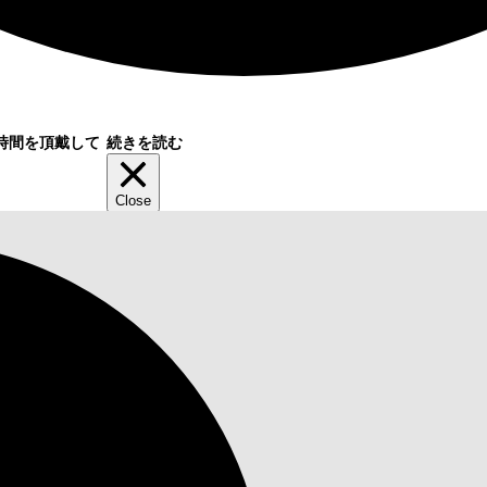
時間を頂戴して
続きを読む
Close