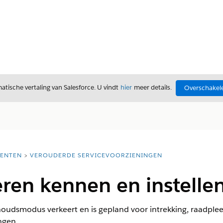
tische vertaling van Salesforce. U vindt
hier
meer details.
Overschakele
ENTEN
VEROUDERDE SERVICEVOORZIENINGEN
ren kennen en instelle
houdsmodus verkeert en is gepland voor intrekking, raadple
ngen.