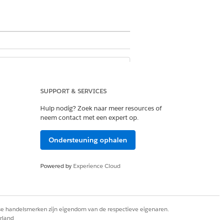
bruari 2028. Er worden geen nieuwe
t Open CTI afgevoerd en is het niet
SUPPORT & SERVICES
 garanderen, wordt aangeraden om
Hulp nodig? Zoek naar meer resources of
voorzieningen waar u dol op bent,
neem contact met een expert op.
rd met Omni-Channel en Command
s via alle digitale kanalen een
Ondersteuning ophalen
p
voor meer informatie.
Powered by
Experience Cloud
 werk met Salesforce beheren.
rse handelsmerken zijn eigendom van de respectieve eigenaren.
diverse taken voltooien.
rland