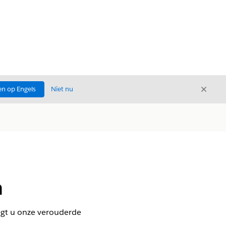
Sluite
n op Engels
Niet nu
Sluiten
n
egt u onze verouderde