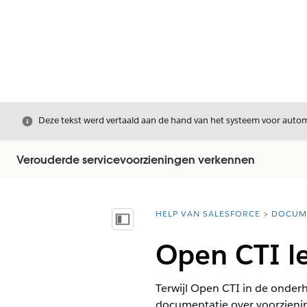
Sluiten
Deze tekst werd vertaald aan de hand van het systeem voor automa
Verouderde servicevoorzieningen verkennen
HELP VAN SALESFORCE
DOCUM
U bent hier:
Inhoudsopgave weergeven
Open CTI le
Terwijl Open CTI in de onder
documentatie over voorzieni