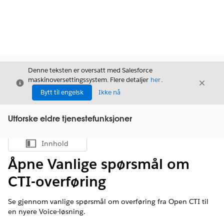
Denne teksten er oversatt med Salesforce
maskinoversettingssystem. Flere detaljer
her
.
Avslutt
Avslut
Avslutt
Bytt til engelsk
Ikke nå
Utforske eldre tjenestefunksjoner
Innhold
Vis innholdsfortegnelse
Åpne Vanlige spørsmål om
CTI-overføring
Se gjennom vanlige spørsmål om overføring fra Open CTI til
en nyere Voice-løsning.