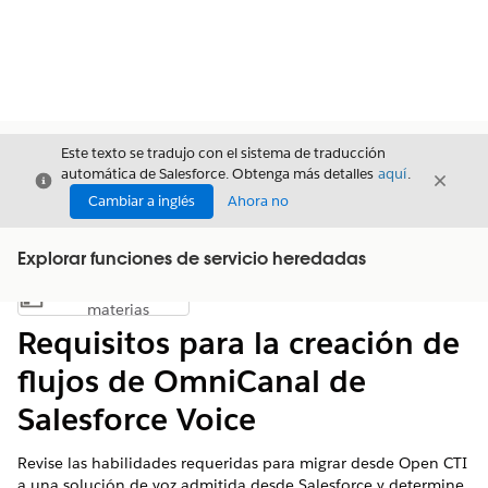
Este texto se tradujo con el sistema de traducción
automática de Salesforce. Obtenga más detalles
aquí
.
Cerrar
Cerrar
Cerrar
Cambiar a inglés
Ahora no
Explorar funciones de servicio heredadas
Índice de
Mostrar índice de materias
materias
Requisitos para la creación de
flujos de OmniCanal de
Salesforce Voice
Revise las habilidades requeridas para migrar desde Open CTI
a una solución de voz admitida desde Salesforce y determine