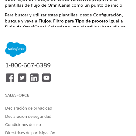
plantillas de flujo de OmniCanal como un punto de inicio.
Para buscar y utilizar estas plantillas, desde Configuración,
busque y vaya a
Flujos
. Filtro para
Tipo de proceso
igual a
Flujo de OmniCanal
. Seleccione una plantilla y haga clic en
Guardar como nuevo flujo
.
Estos flujos están disponibles de forma inmediata.
NOMBRE DE
DESCRIPCIÓN
CANAL
FLUJO
1-800-667-6389
Llamadas de
Enruta cada llamada a un
Voice
Voice enrutadas a
representante o cola en
agentes y colas
base a las condiciones que
defina.
SALESFORCE
Llamadas de voz
Enruta cada llamada a la
Voice
enrutadas a cola
cola predeterminada (Cola
Declaración de privacidad
básica con la
básica) y, si el representante
creación de casos
acepta, la pantalla abre el
Declaración de seguridad
nuevo caso para esta
Condiciones de uso
llamada e identifica al
llamante.
Directrices de participación