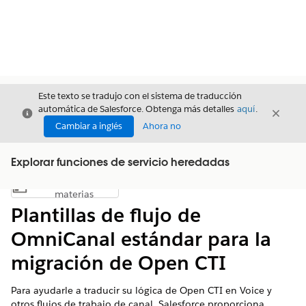
Este texto se tradujo con el sistema de traducción
automática de Salesforce. Obtenga más detalles
aquí
.
Cerrar
Cerrar
Cerrar
Cambiar a inglés
Ahora no
Explorar funciones de servicio heredadas
Índice de
Mostrar índice de materias
materias
Plantillas de flujo de
OmniCanal estándar para la
migración de Open CTI
Para ayudarle a traducir su lógica de Open CTI en Voice y
otros flujos de trabajo de canal, Salesforce proporciona