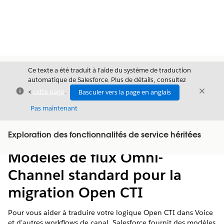
Ce texte a été traduit à l’aide du système de traduction
automatique de Salesforce. Plus de détails, consultez
Fermer
Ferme
<
cette page
.
Basculer vers la page en anglais
Fermer
Pas maintenant
Table des
Exploration des fonctionnalités de service héritées
Afficher la table des matières
matières
Modèles de flux Omni-
Channel standard pour la
migration Open CTI
Pour vous aider à traduire votre logique Open CTI dans Voice
et d'autres workflows de canal, Salesforce fournit des modèles