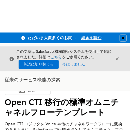
ただいま大変多くのお問い合わせをいただいており、ご連絡までにお時間を頂戴しております
続きを読む
Clo
この文章は Salesforce 機械翻訳システムを使用して翻訳
されました。詳細は
こちら
をご参照ください。
閉じる
閉じ
閉じる
英語に切り替える
今はしません
従来のサービス機能の探索
目次
目次を表示
Open CTI 移行の標準オムニチ
ャネルフローテンプレート
Open CTI ロジックを Voice や他のチャネルワークフローに変換
できるように、Salesforce では開始点としてオムニチャネルフロ