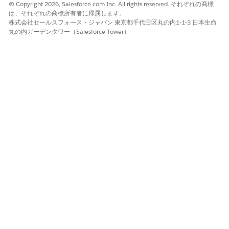
© Copyright 2026, Salesforce.com Inc. All rights reserved. それぞれの商標
は、それぞれの商標所有者に帰属します。
Open CTI to Voice フロー置換リファレンス
株式会社セールスフォース・ジャパン 東京都千代田区丸の内1-1-3 日本生命
丸の内ガーデンタワー（Salesforce Tower）
Open CTI から移行する場合、このリファレンスを使用して、
Open CTI の内容と Salesforce が提供する Voice の内容を追跡し
ます。
OPEN CTI
音声置換
アダプター呼び出し
Voice のオムニチャネルフロ
opencti.
のカスタム
ーテンプレートから開始しま
screenPop()
JavaScript
す。
カスタム JavaScript コール
VoiceCall オブジェクトでレコ
op
encti.saveLog()
ードトリガーフローを作成し
ます。
カスタムアダプタールーティ
Voice のオムニチャネルフロ
ングロジック
ーテンプレートから始めて、
JS ロジックを宣言型フロー要
素に置き換えます。
チャット/メッセージングルー
まず、チャットまたはメッセ
ティング
ージング用のオムニチャネル