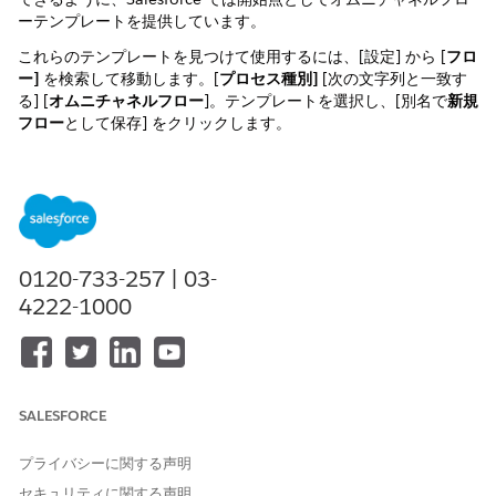
ーテンプレートを提供しています。
これらのテンプレートを見つけて使用するには、[設定] から [
フロ
ー]
を検索して移動します。[
プロセス種別]
[次の文字列と一致す
る] [
オムニチャネルフロー
]。テンプレートを選択し、[別名で
新規
フロー
として保存] をクリックします。
これらのフローは標準で使用できます。
フロー名
説明
チャネル
Voice Calls
定義した条件に基づいて各通
Voice
Routed to Agents
話を担当者またはキューに転
0120-733-257 | 03-
and Queues (エー
送します。
4222-1000
ジェントおよびキ
ューに音声通話を
転送)
ケース作成を使用
各通話をデフォルトキュー (基
Voice
した基本キューへ
本キュー) に転送し、営業担当
SALESFORCE
の音声通話の転送
が受け入れた場合は、この通
話の新規ケースを画面ポップ
プライバシーに関する声明
して通話者を特定します。
セキュリティに関する声明