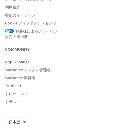
Messages Routed
定義した条件に基づいて各メ
メッセ
利用規約
to Agents and
ッセージを担当者またはキュ
ージン
Queues (エージェ
ーに転送します。
グ
参加ガイドライン:
ントおよびキュー
Cookie プリファレンスセンター
にメッセージを転
送)
お客様によるプライバシー
設定の選択肢
Chats Routed to
定義した条件に基づいて各チ
チャッ
Agents and
ャットを担当者またはキュー
ト
COMMUNITY
Queues (エージェ
に転送します。
ントおよびキュー
AppExchange
にチャットを転送)
Salesforce システム管理者
Chats Routed to
定義した条件に基づいて、必
チャッ
Salesforce 開発者
Agents with the
要なスキルを持つ担当者に各
ト
Right Skills (適切な
チャットを転送します。
Trailhead
スキルを持つエー
トレーニング
ジェントにチャッ
トを転送)
トラスト
これらのルーティングテンプレートに加えて、管理パッケージに
は業種固有のフローやパートナー提供のフローが含まれる場合が
Select Org
日本語
あります。Flow Builder で、移行のニーズに合わせてレコードト
リガーフローを作成することもできます。