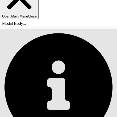
Open Main Menu
Close
Modal Body...
INNHOLD
Søk
Vis innholdsfortegnelse
Innhold