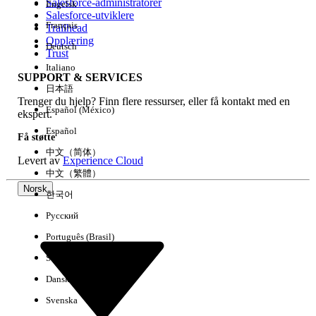
Salesforce-administratorer
Engelsk
Salesforce-utviklere
Français
Trailhead
Erfaring
Opplæring
Deutsch
Trust
Italiano
SUPPORT & SERVICES
日本語
Trenger du hjelp? Finn flere ressurser, eller få kontakt med en
Fjern alle
Utført
Español (México)
ekspert.
Español
Få støtte
中文（简体）
Levert av
Experience Cloud
中文（繁體）
Norsk
한국어
Русский
Português (Brasil)
Suomi
Dansk
Svenska