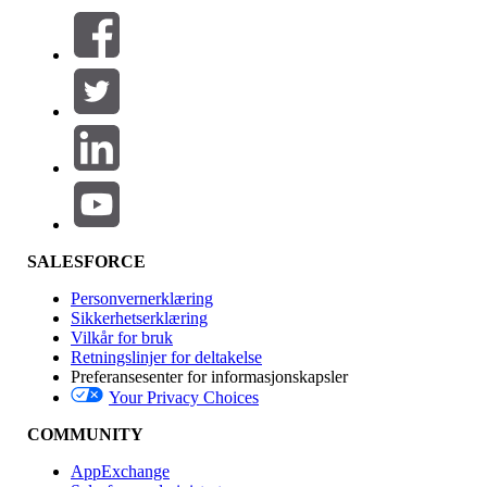
Filtre (0)
VELG FILTRE
Legg til
Produktområde
Funksjonsinnvirkning
SALESFORCE
Personvernerklæring
Sikkerhetserklæring
Vilkår for bruk
Retningslinjer for deltakelse
Preferansesenter for informasjonskapsler
Your Privacy Choices
Utgave
COMMUNITY
AppExchange