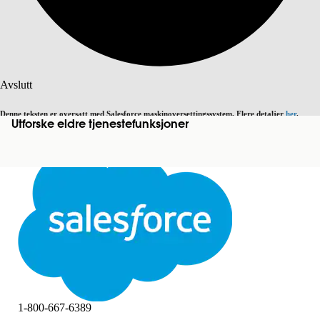
Søk
Avslutt
Denne teksten er oversatt med Salesforce maskinoversettingssystem. Flere detaljer
her
.
Utforske eldre tjenestefunksjoner
Bytt til engelsk
Ikke nå
Avslutt
Avslutt
1-800-667-6389