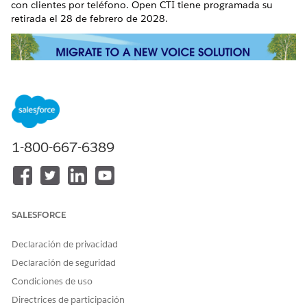
con clientes por teléfono. Open CTI tiene programada su
retirada el 28 de febrero de 2028.
Migrar a
Empezar a
Migrar a
Salesforce Voice
trabajar
Salesforce Voice
1-800-667-6389
con Amazon
con telefonía de
Seleccionar su
Connect
socios
ruta de migración
Sustituir Open CTI
de Open CTI
Sustituir Open CTI
por Salesforce
por Salesforce
Preguntas más
SALESFORCE
Voice por Amazon
Voice por
frecuentes sobre
Connect (Ruta 3)
telefonía de
migración de CTI
Declaración de privacidad
socios (Ruta 1)
Declaración de seguridad
Plantillas de flujo
Sustituir Open CTI
de OmniCanal
Condiciones de uso
por Salesforce
estándar para la
Voice con
Directrices de participación
migración de