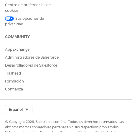
telefonía de
Centro de preferencias de
Open CTI
socios desde
cookies
Amazon Connect
Sus opciones de
(Ruta 2)
privacidad
COMMUNITY
Ampliar su centro
Migrar a
Desarrollar
AppExchange
de contacto con
Agentforce
Migrar su
mensajería
Contact Center
Administradores de Salesforce
integración de
Desarrolladores de Salesforce
Aportar su propio
Sustituir Open CTI
Open CTI a
canal
por Salesforce
Salesforce Voice
Trailhead
Voice (Telefonía
con telefonía de
Formación
nativa) (Ruta 4)
socios
Confianza
Guía del
desarrollador de
Salesforce Voice
Select Org
Español
con telefonía de
socios
© Copyright 2026, Salesforce.com Inc. Todos los derechos reservados. Las
Guía de API de
distintas marcas comerciales pertenecen a sus respectivos propietarios.
servicio de