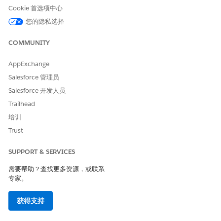
Cookie 首选项中心
通过消息传递扩展
迁移到 Agentforce
开发
您的隐私选择
联系中心
联系中心
通过合作伙伴电话
COMMUNITY
自带渠道
使用 Salesforce
服务将开放式 CTI
Voice（本地电话服
集成迁移到
AppExchange
务）替换开放式
Salesforce Voice
CTI（路径 4）
Salesforce 管理员
支持合作伙伴电话
Salesforce 开发人员
服务的 Salesforce
语音开发人员指南
Trailhead
交互服务 API 指南
培训
Trust
服务连接器 API 指
南
SUPPORT & SERVICES
自带消息传递渠道
开发人员指南
需要帮助？查找更多资源，或联系
专家。
为 CCaaS 自带渠道
开发人员指南
获得支持