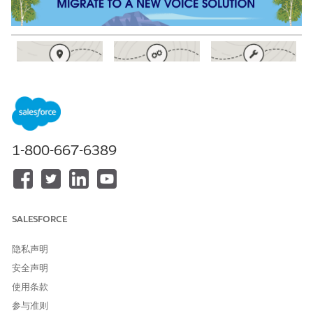
使用 Amazon
入门
通过合作伙伴电话
Connect 迁移到
服务迁移到
选择开放式 CTI 迁
Salesforce Voice
Salesforce Voice
移路径
使用具有 Amazon
使用具有合作伙伴
开放式 CTI 迁移常
Connect 的
电话服务的
1-800-667-6389
见问题解答
Salesforce 语音替
Salesforce 语音替
换 Open CTI（路
换开放式 CTI（路
适用于 Open CTI
径 3）
径 1）
迁移的标准全方位
流模板
使用 Amazon
SALESFORCE
Connect 的合作伙
伴电话服务，将
隐私声明
Open CTI 替换为
Salesforce
安全声明
Voice（路径 2）
使用条款
参与准则