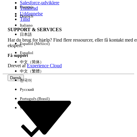
Salesforce-udviklere
Français
Trailhead
Experience
Uddannelse
Deutsch
Tillid
Italiano
SUPPORT & SERVICES
日本語
Har du brug for hjælp? Find flere ressourcer, eller få kontakt med e
Ryd alle
Udført
Español (México)
ekspert.
Español
Få support
中文（简体）
Drevet af
Experience Cloud
中文（繁體）
Dansk
한국어
Русский
Português (Brasil)
Suomi
Ingen resultater