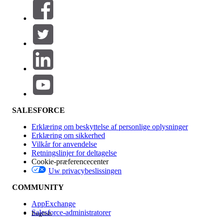
Filtre (0)
VÆLG FILTRE
Tilføj
Produktområde
Funktionspåvirkning
SALESFORCE
Erklæring om beskyttelse af personlige oplysninger
Erklæring om sikkerhed
Vilkår for anvendelse
Retningslinjer for deltagelse
Cookie-præferencecenter
Uw privacybeslissingen
Version
COMMUNITY
AppExchange
Salesforce-administratorer
English