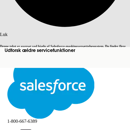
Søg
Luk
Denne tekst er oversat ved hjælp af Salesforce-maskinoversættelsessystem. Du finder flere
Udforsk ældre servicefunktioner
Skift til engelsk
Ikke nu
detaljer
her
.
Luk
Luk
1-800-667-6389