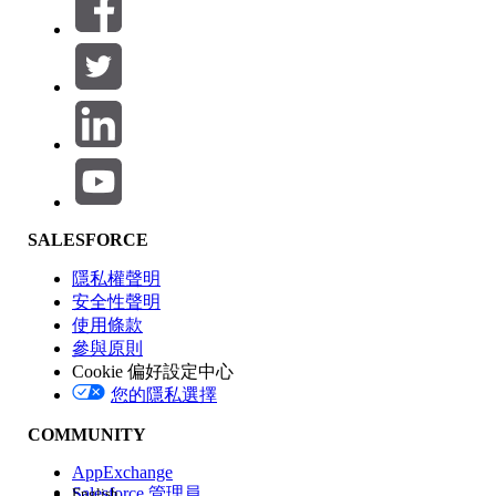
篩選器 (0)
選取篩選
新增
產品區域
SALESFORCE
功能影響
隱私權聲明
安全性聲明
使用條款
參與原則
Cookie 偏好設定中心
版本
您的隱私選擇
COMMUNITY
AppExchange
Salesforce 管理員
English