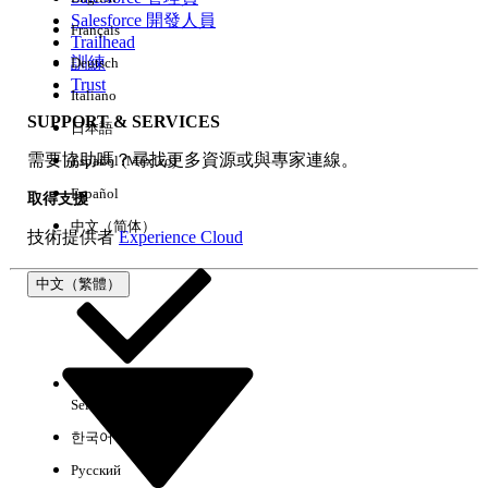
Salesforce 開發人員
Français
經驗
Trailhead
訓練
Deutsch
Trust
Italiano
SUPPORT & SERVICES
日本語
全部清除
完成
需要協助嗎？尋找更多資源或與專家連線。
Español (México)
Español
取得支援
中文（简体）
技術提供者
Experience Cloud
中文（繁體）
Select Org
中文（繁體）
한국어
Русский
沒有結果