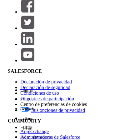
Filtros (0)
SELECCIONAR FILTROS
Agregar
Área de productos
Repercusión de función
SALESFORCE
Declaración de privacidad
Declaración de seguridad
English
Condiciones de uso
Directrices de participación
Français
Centro de preferencias de cookies
Deutsch
Sus opciones de privacidad
Edición
Italiano
COMMUNITY
日本語
AppExchange
Administradores de Salesforce
Español (México)