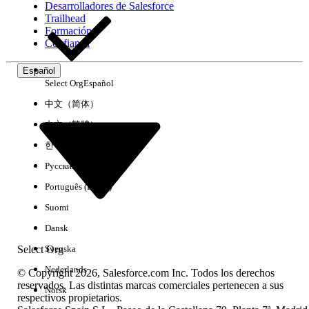
Desarrolladores de Salesforce
Trailhead
Experiencia
Formación
Confianza
Español
Select Org
Español
Borrar todo
Listo
中文（简体）
中文（繁體）
한국어
Русский
Português (Brasil)
Suomi
Dansk
Select Org
Svenska
Nederlands
© Copyright 2026, Salesforce.com Inc. Todos los derechos
reservados. Las distintas marcas comerciales pertenecen a sus
Norsk
respectivos propietarios.
No hay resultados