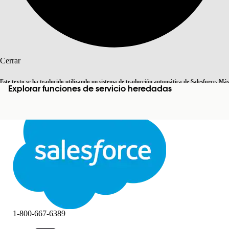
Buscar
Cerrar
Este texto se ha traducido utilizando un sistema de traducción automática de Salesforce. Más
Explorar funciones de servicio heredadas
Cambiar a inglés
Ahora no
información
aquí
.
Cerrar
Cerrar
1-800-667-6389