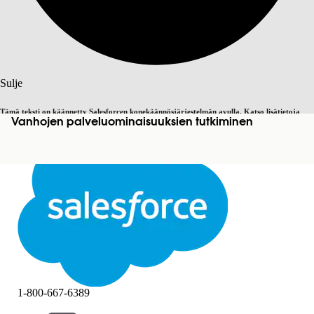
Haku
Sulje
Tämä teksti on käännetty Salesforcen konekäännösjärjestelmän avulla. Katso lisätietoja
Vanhojen palveluominaisuuksien tutkiminen
Vaihda englantiin
Ei nyt
täältä
.
Sulje
Sulje
1-800-667-6389