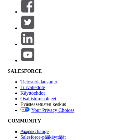
Suodattimet (0)
VALITSE SUODATTIMET
Lisää
Tuotealue
Ominaisuuden vaikutus
SALESFORCE
Tietosuojalausunto
Turvatiedote
Käyttöehdot
Osallistumisohjeet
Evästeasetusten keskus
Your Privacy Choices
Edition
COMMUNITY
AppExchange
English
Salesforce-pääkäyttäjät