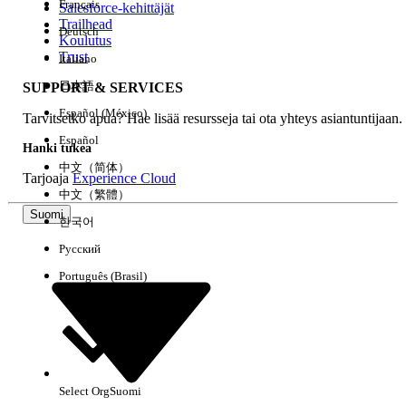
Français
Salesforce-kehittäjät
Trailhead
Deutsch
Kokemus
Koulutus
Trust
Italiano
日本語
SUPPORT & SERVICES
Español (México)
Tarvitsetko apua? Hae lisää resursseja tai ota yhteys asiantuntijaan.
Tyhjennä kaikki
Valmis
Español
Hanki tukea
中文（简体）
Tarjoaja
Experience Cloud
中文（繁體）
Suomi
한국어
Русский
Português (Brasil)
Select Org
Suomi
Ei tuloksia