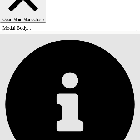
Open Main Menu
Close
Modal Body...
SISÄLLYSLUETTELO
Haku
Näytä sisällysluettelo
Sisällysluettelo