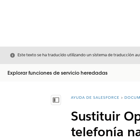
Cerrar
Este texto se ha traducido utilizando un sistema de traducción a
Explorar funciones de servicio heredadas
AYUDA DE SALESFORCE
DOCUM
Usted está aquí:
Mostrar índice de materias
Sustituir O
telefonía na