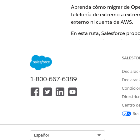
Aprenda cómo migrar de Open 
telefonía de extremo a extre
externo ni cuenta de AWS.
En esta ruta, Salesforce prop
actúa como el operador, gest
grabaciones. Usted configura 
SALESFO
Lo que mantiene
En esta ruta de migración, m
Declaraci
1-800-667-6389
Declaraci
Sus números de teléfono, qu
Flujos de trabajo de sus repr
Condicio
Su configuración de cola y 
Directric
Qué cambia
Centro de
Sus
Esto es lo que cambia cuando
Su relación de proveedor de t
cualquier contrato de transpor
Select Org
Español