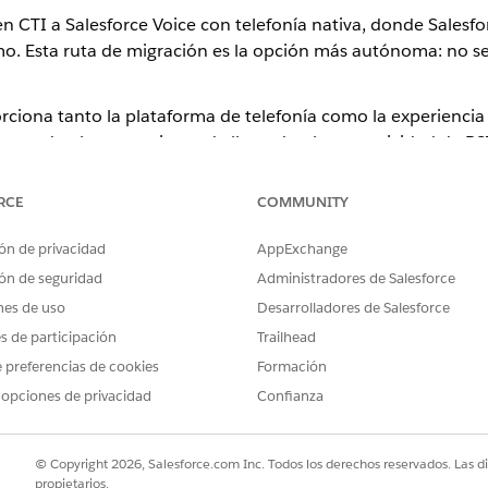
CTI a Salesforce Voice con telefonía nativa, donde Salesfor
mo. Esta ruta de migración es la opción más autónoma: no se
orciona tanto la plataforma de telefonía como la experiencia
ionando el enrutamiento de llamadas, la conectividad de P
todo a través de Configuración de Salesforce.
RCE
COMMUNITY
antiene:
ón de privacidad
AppExchange
ón de seguridad
Administradores de Salesforce
e se pueden portar a Salesforce como su nuevo operador
esentantes y procesos de gestión de casos
nes de uso
Desarrolladores de Salesforce
enrutamiento de OmniCanal para canales que no sean de voz
es de participación
Trailhead
 preferencias de cookies
Formación
 opciones de privacidad
Confianza
 migra:
elefonía y operador se sustituye por Salesforce como el operador. 
© Copyright 2026, Salesforce.com Inc. Todos los derechos reservados. Las d
tista existente.
propietarios.