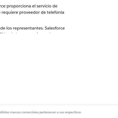
ce proporciona el servicio de
 requiere proveedor de telefonía
 de los representantes. Salesforce
STN y el almacenamiento de
Es posible que haya que rescindir
istintas marcas comerciales pertenecen a sus respectivos