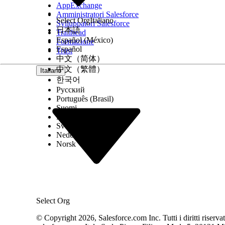
AppExchange
Completare i passaggi di migrazione condivisi do
Amministratori Salesforce
Creare l'instradamento delle chiamate in entrata n
Select Org
Italiano
Sviluppatori Salesforce
La telefonia nativa non utilizza i flussi di contat
日本語
Trailhead
Omnicanale in Salesforce Flow Builder. Utilizzare
Español (México)
Formazione
Testare la qualità delle chiamate e il failover nel 
Español
Trust
Effettuare chiamate di prova utilizzando sia esten
中文（简体）
correttamente, che le registrazioni vengano acquis
中文（繁體）
Italiano
Blocchi stradali da tenere d'occhio
한국어
Русский
Quando si segue questo percorso di migrazione, pr
Português (Brasil)
Suomi
Dansk
Disponibilità geografica:
La telefonia nativa non è di
Svenska
center prima di impegnarsi in questo percorso.
Nederlands
Rescissione del contratto del vettore:
Se si ha un c
Norsk
spese di risoluzione anticipata durante la creazion
Ripristino IVR:
Tutta la logica IVR (menu, prompt, m
Salesforce. Questa è la parte che richiede più temp
iniziare.
Tempistica di trasferimento del numero:
Il trasfe
collaborazione di entrambi gli operatori. Pianifica
Codice personalizzato Open CTI esistente:
Qualsias
Select Org
registrazione delle chiamate, hook per i rapporti) 
personalizzato prima di iniziare.
© Copyright 2026, Salesforce.com Inc. Tutti i diritti riservati.