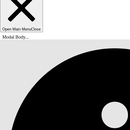
Open Main Menu
Close
Modal Body...
Ti trovi qui:
Guida di Salesforce
Documenti
Funzioni di servizio legacy