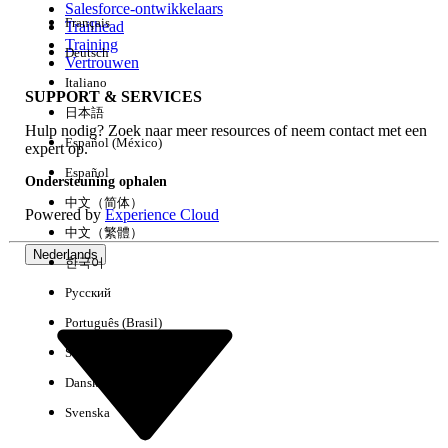
Salesforce-ontwikkelaars
Français
Trailhead
Ervaring
Training
Deutsch
Vertrouwen
Italiano
SUPPORT & SERVICES
日本語
Hulp nodig? Zoek naar meer resources of neem contact met een
Alles wissen
Gereed
Español (México)
expert op.
Español
Ondersteuning ophalen
中文（简体）
Powered by
Experience Cloud
中文（繁體）
Nederlands
한국어
Русский
Português (Brasil)
Suomi
Dansk
Svenska
Geen resultaten