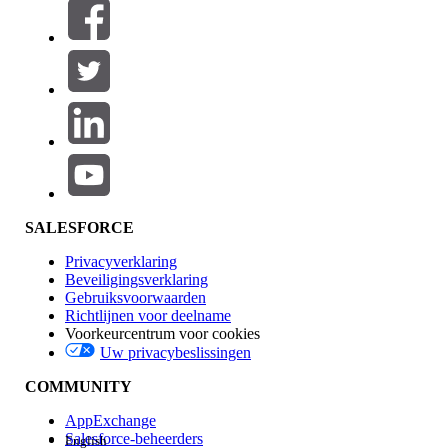
Filters (0)
FILTERS SELECTEREN
Productgebied
Toevoegen
Invloed op functies
SALESFORCE
Privacyverklaring
Beveiligingsverklaring
Gebruiksvoorwaarden
Richtlijnen voor deelname
Voorkeurcentrum voor cookies
Uw privacybeslissingen
Edition
COMMUNITY
AppExchange
Salesforce-beheerders
English