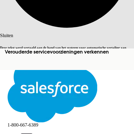
Zoeken
Sluiten
Deze tekst werd vertaald aan de hand van het systeem voor automatische vertaling van
Verouderde servicevoorzieningen verkennen
Overschakelen op Engels
Niet nu
Salesforce. U vindt
hier
meer details.
Sluiten
Sluiten
1-800-667-6389