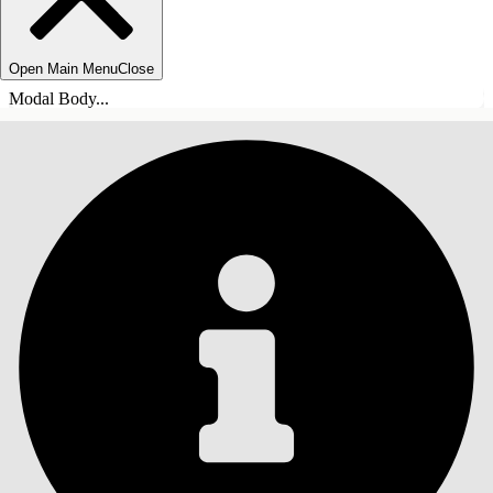
Open Main Menu
Close
Modal Body...
INHOUDSOPGAVE
Zoeken
Inhoudsopgave
weergeven
Inhoudsopgave