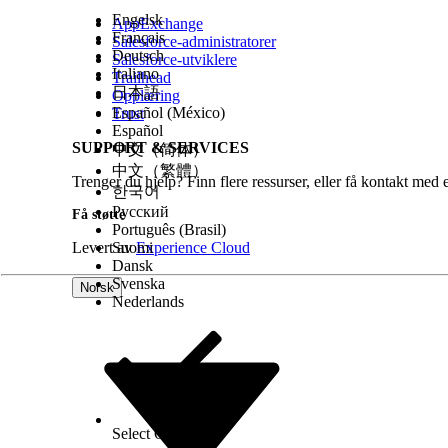
Bygg ruting av innkommende samtaler i Omnikanal-
Innebygd telefoni bruker ikke Amazon Connect-kont
Engelsk
AppExchange
Builder. Bruk Omnikanal-flytmalene for Voice som
Français
Salesforce-administratorer
Test samtalekvalitet og overføring av feil i Sandbo
Deutsch
Salesforce-utviklere
Utfør testkall med både interne utvidelser og ekst
Italiano
Trailhead
utløses som forventet.
日本語
Opplæring
Español (México)
Trust
Veisperringer å se etter
Español
SUPPORT & SERVICES
中文（简体）
Vær oppmerksom på disse problemene når du følg
中文（繁體）
Trenger du hjelp? Finn flere ressurser, eller få kontakt med 
한국어
Geografisk tilgjengelighet:
Innebygd telefoni er ikke
Русский
Få støtte
opererer, før du bekrefter denne banen.
Português (Brasil)
Avslutning av kontrakt:
Hvis du har en fast kontrak
Levert av
Suomi
Experience Cloud
når du bygger overføringsforretningsområdet.
Dansk
IVR gjenoppbygd:
All IVR-logikk – menyer, ledetek
Svenska
Norsk
Dette er den mest tidkrevende delen av en overføri
Nederlands
Tidslinjer for nummerportering:
Portering av numre
operatørene. Planlegg minimum to til fire uker, og
Existing Open CTI tilpasset kode:
Eventuell tilpass
rapporteringshakker – må erstattes med Omnikanal-fl
HJALP DENNE ARTIKKELEN MED Å LØSE PROBLEMET DI
Select Org
Norsk