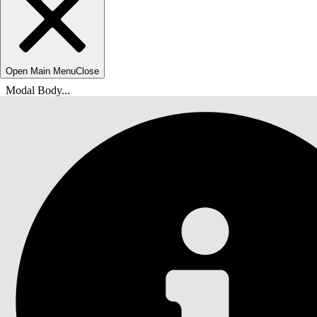
Open Main Menu
Close
Modal Body...
Du er her:
Salesforce Hjelp
Dokumenter
Tidligere tjenestefunksjoner