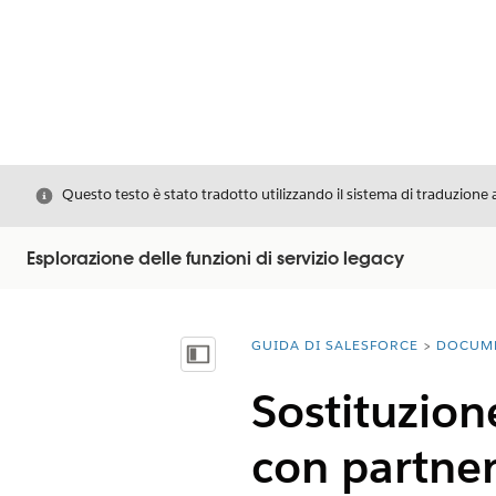
Chiudi
Questo testo è stato tradotto utilizzando il sistema di traduzione 
Esplorazione delle funzioni di servizio legacy
GUIDA DI SALESFORCE
DOCUM
Ti trovi qui:
Mostra sommario
Sostituzion
con partner