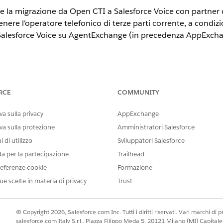
 la migrazione da Open CTI a Salesforce Voice con partner d
ere l'operatore telefonico di terze parti corrente, a condiz
o Salesforce Voice su AgentExchange (in precedenza AppExch
one si conservano:
nte, inclusi sistemi telefonici, infrastruttura di instradamento delle 
RCE
COMMUNITY
li operatori e numeri di telefono
 telefonia
a sulla privacy
AppExchange
va sulla protezione
Amministratori Salesforce
 di utilizzo
Sviluppatori Salesforce
segue la migrazione:
da per la partecipazione
Trailhead
L'iFrame Open CTI viene sostituito da un connettore Lightning carica
eferenze cookie
Formazione
la registrazione delle chiamate passano dai flussi JS adattatore a q
ue scelte in materia di privacy
Trust
le viene ritirato e sostituito da un nuovo call center partner di tele
 telefonia abbia pubblicato un pacchetto Salesforce Voice (Partner di 
cedenza AppExchange) per il fornitore. Il pacchetto deve includere
© Copyright 2026, Salesforce.com Inc. Tutti i diritti riservati. Vari marchi di pro
esplicitamente Partner di telefonia.
salesforce.com Italy S.r.l., Piazza Filippo Meda 5, 20121 Milano (MI) Capit