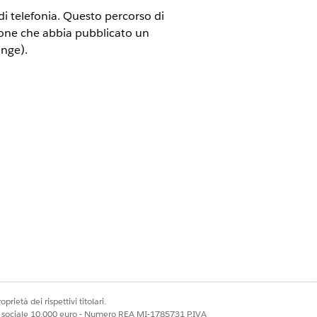
i telefonia. Questo percorso di
ione che abbia pubblicato un
ange).
chiamate, IVR, sistemi di registrazione
to dal pacchetto del fornitore.
uelli Omnicanale.
fonia.
telefonia) disponibile a tutti.
 "Service Cloud Voice" o "Salesforce
prietà dei rispettivi titolari.
ale sociale 10.000 euro - Numero REA MI-1785731 P.IVA