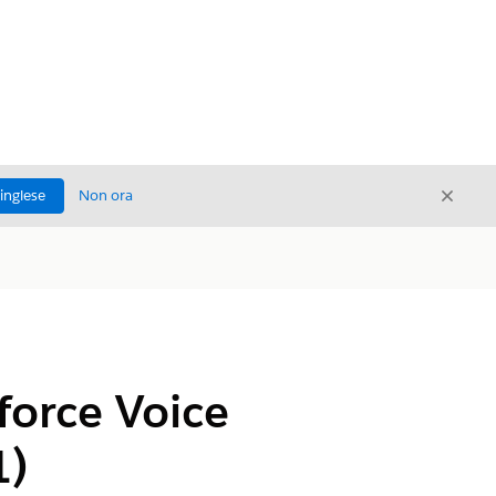
Chiud
'inglese
Non ora
Chiudi
force Voice
1)