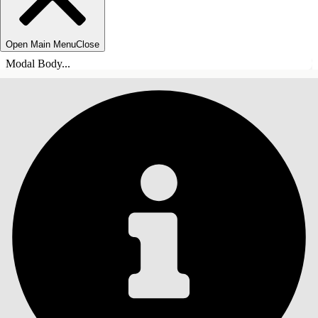
Open Main Menu
Close
Modal Body...
INHOUDSOPGAVE
Zoeken
Inhoudsopgave
weergeven
Inhoudsopgave