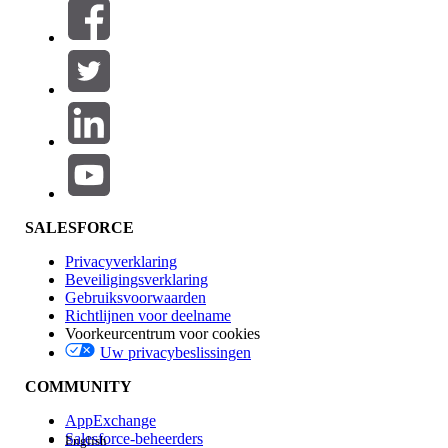
Filters (0)
FILTERS SELECTEREN
Productgebied
Toevoegen
Invloed op functies
SALESFORCE
Privacyverklaring
Beveiligingsverklaring
Gebruiksvoorwaarden
Richtlijnen voor deelname
Voorkeurcentrum voor cookies
Uw privacybeslissingen
Edition
COMMUNITY
AppExchange
Salesforce-beheerders
English