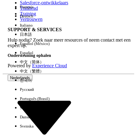
Salesforce-ontwikkelaars
Français
Trailhead
Ervaring
Training
Deutsch
Vertrouwen
Italiano
SUPPORT & SERVICES
日本語
Hulp nodig? Zoek naar meer resources of neem contact met een
Alles wissen
Gereed
Español (México)
expert op.
Español
Ondersteuning ophalen
中文（简体）
Powered by
Experience Cloud
中文（繁體）
Nederlands
한국어
Русский
Português (Brasil)
Suomi
Dansk
Svenska
Geen resultaten