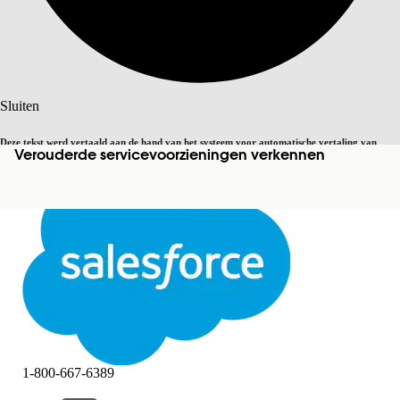
Zoeken
Sluiten
Deze tekst werd vertaald aan de hand van het systeem voor automatische vertaling van
Verouderde servicevoorzieningen verkennen
Overschakelen op Engels
Niet nu
Salesforce. U vindt
hier
meer details.
Sluiten
Sluiten
1-800-667-6389