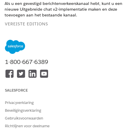
Als u een gevestigd berichtenverkeerskanaal hebt, kunt u een
nieuwe Uitgebreide chat v2-implementatie maken en deze
toevoegen aan het bestaande kanaal.
VEREISTE EDITIONS
Ondersteunde editions weergeven.
Dit artikel is van
Uitgebreide webchatkanalen
toepassing op:
1-800-667-6389
Dit artikel is niet van
Uitgebreide in-app chat,
toepassing op:
Standaard en uitgebreide
WhatsApp, Standaard en
uitgebreide Facebook
Messenger, Standaard en
uitgebreide sms, Uitgebreide
SALESFORCE
Apple-berichten voor
bedrijven, Uitgebreide lijn
Privacyverklaring
en Uw eigen kanaal
inbrengen
Beveiligingsverklaring
Gebruiksvoorwaarden
BENODIGDE GEBRUIKERSMACHTIGINGEN
Richtlijnen voor deelname