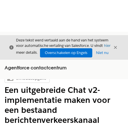
Deze tekst werd vertaald aan de hand van het systeem
voor automatische vertaling van Salesforce. U vindt
hier
Sluiten
Sluite
Sluiten
meer details.
Overschakelen op Engels
Niet nu
Agentforce contactcentrum
Inhoudsopgave
Inhoudsopgave weergeven
Een uitgebreide Chat v2-
implementatie maken voor
een bestaand
berichtenverkeerskanaal