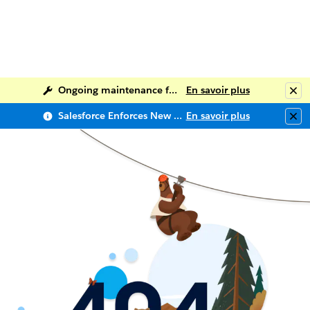
Ongoing maintenance for Salesforce Help
En savoir plus
Clo
Salesforce Enforces New Security Requirements in Summer 2026
En savoir plus
Clo