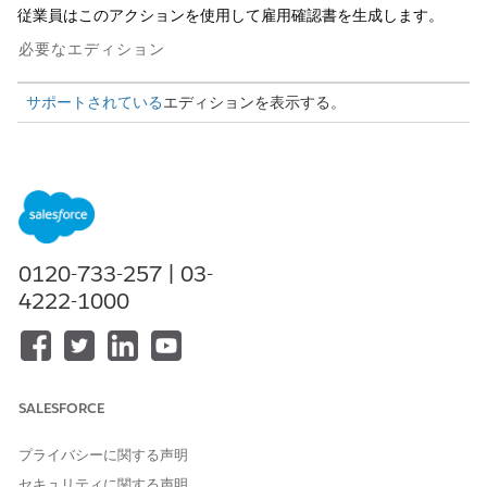
従業員はこのアクションを使用して雇用確認書を生成します。
必要なエディション
サポートされている
エディションを表示する。
必要なユーザー権限
サービスエージェントを構築
「Agentforce サービスエージ
および管理する
ェントを管理」および「AI エ
ージェントの管理」
0120-733-257 | 03-
または
4222-1000
「アプリケーションのカスタ
マイズ」
アクションの詳細
SALESFORCE
このアクションを使用するには、ビジネスのセキュリティ標準に
従ってカスタマイズします。エージェントが代理でこのアクショ
プライバシーに関する声明
ンを実行する前に、要求者の ID を確認するようにエージェントを
セキュリティに関する声明