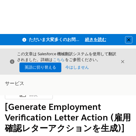
ただいま大変多くのお問い合わせをいただいており、ご連絡までにお時間を頂戴しております
続きを読む
Clo
この文章は Salesforce 機械翻訳システムを使用して翻訳
されました。詳細は
こちら
をご参照ください。
閉じる
閉じ
閉じる
英語に切り替える
今はしません
サービス
目次
目次を表示
[Generate Employment
Verification Letter Action (雇用
確認レターアクションを生成)]