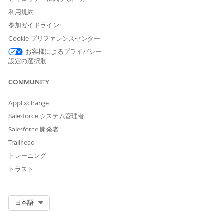
設定することをお勧めします。
「Agentforce アクションによる信
頼の維持」
を参照してください。
利用規約
参加ガイドライン:
API 参照名
GenerateEmploymentVerific
Cookie プリファレンスセンター
ationLetter
お客様によるプライバシー
アクション種別
標準
設定の選択肢
参照アクション種別
フロー
COMMUNITY
参照アクション
雇用確認書の生成
AppExchange
入力:
ログインユーザー ID
Salesforce システム管理者
出力
状況メッセージ、ケース番号
Salesforce 開発者
Trailhead
このアクションで 1 つ以上の
不可
プロンプトテンプレートが実
トレーニング
行されますか?
トラスト
このアクションをトリガーする発言の例
Select Org
日本語
「雇用確認書を生成します。」
「雇用確認書が必要です。」