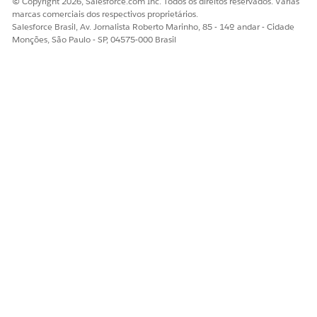
© Copyright 2026, Salesforce.com Inc. Todos os direitos reservados. Várias
marcas comerciais dos respectivos proprietários.
Salesforce Brasil, Av. Jornalista Roberto Marinho, 85 - 14º andar - Cidade
Monções, São Paulo - SP, 04575-000 Brasil