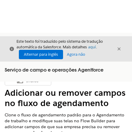
Este texto foi traduzido pelo sistema de tradução
automática da Salesforce. Mais detalhes
aqui
.
Fechar
Fecha
Fechar
Alternar para inglês
Agora não
Serviço de campo e operações Agentforce
Índice
Mostrar índice
Adicionar ou remover campos
no fluxo de agendamento
Clone o fluxo de agendamento padrão para o Agendamento
de trabalho e modifique suas telas no Flow Builder para
adicionar campos de que sua empresa precisa ou remover